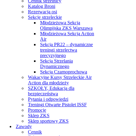
Cennik strzelnicy
Katalog Broni
Rezerwacja osi
Sekcje strzeleckie
Młodzieżowa Sekcja
Olimpijska ZKS Warszawa
Młodzieżowa Sekcja Action
Air
Sekcja PR22 – dynamiczne
treningi strzelectwa
precyzyjnego
Sekcja Strzelania
Dynamicznego
Sekcja Czarnoprochowa
Wakacyjne Kursy Strzeleckie Air
Action dla młodzieży
SZKOŁY, Edukacja dla
bezpieczeństwa
Pytania i odpowiedzi
Treningi Otwarte Pistolet ISSF
Promocje
Sklep ZKS
Sklep sportowy ZKS
Zawody
Cennik