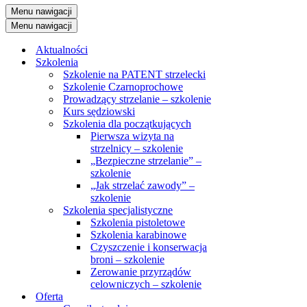
Menu nawigacji
Menu nawigacji
Aktualności
Szkolenia
Szkolenie na PATENT strzelecki
Szkolenie Czarnoprochowe
Prowadzący strzelanie – szkolenie
Kurs sędziowski
Szkolenia dla początkujących
Pierwsza wizyta na
strzelnicy – szkolenie
„Bezpieczne strzelanie” –
szkolenie
„Jak strzelać zawody” –
szkolenie
Szkolenia specjalistyczne
Szkolenia pistoletowe
Szkolenia karabinowe
Czyszczenie i konserwacja
broni – szkolenie
Zerowanie przyrządów
celowniczych – szkolenie
Oferta