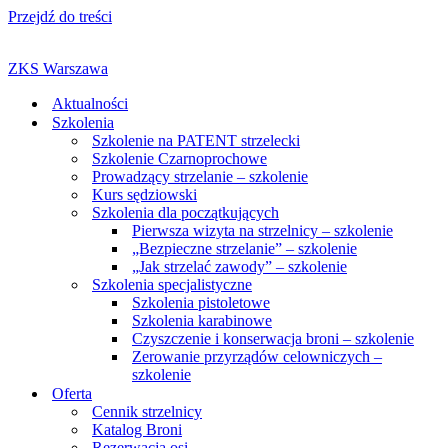
Przejdź do treści
ZKS Warszawa
Aktualności
Szkolenia
Szkolenie na PATENT strzelecki
Szkolenie Czarnoprochowe
Prowadzący strzelanie – szkolenie
Kurs sędziowski
Szkolenia dla początkujących
Pierwsza wizyta na strzelnicy – szkolenie
„Bezpieczne strzelanie” – szkolenie
„Jak strzelać zawody” – szkolenie
Szkolenia specjalistyczne
Szkolenia pistoletowe
Szkolenia karabinowe
Czyszczenie i konserwacja broni – szkolenie
Zerowanie przyrządów celowniczych –
szkolenie
Oferta
Cennik strzelnicy
Katalog Broni
Rezerwacja osi