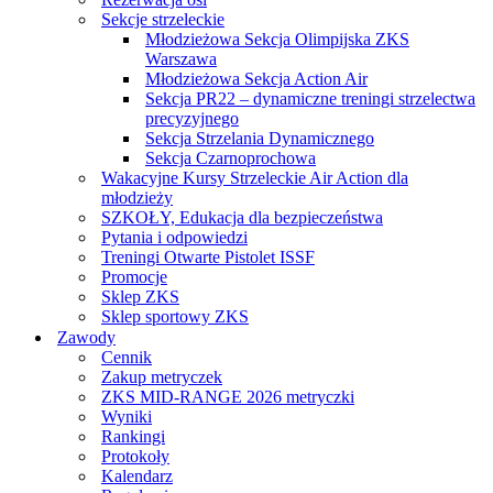
Sekcje strzeleckie
Młodzieżowa Sekcja Olimpijska ZKS
Warszawa
Młodzieżowa Sekcja Action Air
Sekcja PR22 – dynamiczne treningi strzelectwa
precyzyjnego
Sekcja Strzelania Dynamicznego
Sekcja Czarnoprochowa
Wakacyjne Kursy Strzeleckie Air Action dla
młodzieży
SZKOŁY, Edukacja dla bezpieczeństwa
Pytania i odpowiedzi
Treningi Otwarte Pistolet ISSF
Promocje
Sklep ZKS
Sklep sportowy ZKS
Zawody
Cennik
Zakup metryczek
ZKS MID-RANGE 2026 metryczki
Wyniki
Rankingi
Protokoły
Kalendarz