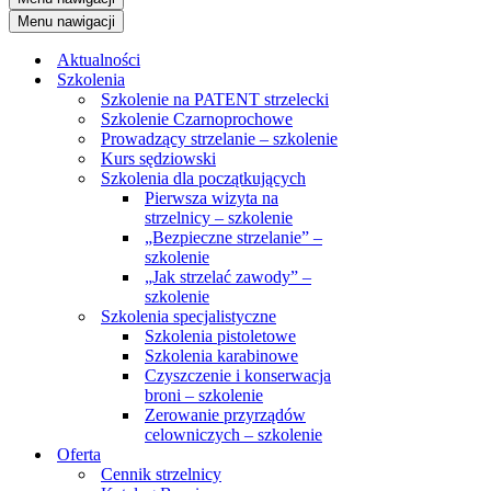
Menu nawigacji
Aktualności
Szkolenia
Szkolenie na PATENT strzelecki
Szkolenie Czarnoprochowe
Prowadzący strzelanie – szkolenie
Kurs sędziowski
Szkolenia dla początkujących
Pierwsza wizyta na
strzelnicy – szkolenie
„Bezpieczne strzelanie” –
szkolenie
„Jak strzelać zawody” –
szkolenie
Szkolenia specjalistyczne
Szkolenia pistoletowe
Szkolenia karabinowe
Czyszczenie i konserwacja
broni – szkolenie
Zerowanie przyrządów
celowniczych – szkolenie
Oferta
Cennik strzelnicy