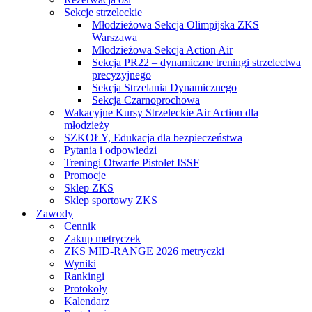
Sekcje strzeleckie
Młodzieżowa Sekcja Olimpijska ZKS
Warszawa
Młodzieżowa Sekcja Action Air
Sekcja PR22 – dynamiczne treningi strzelectwa
precyzyjnego
Sekcja Strzelania Dynamicznego
Sekcja Czarnoprochowa
Wakacyjne Kursy Strzeleckie Air Action dla
młodzieży
SZKOŁY, Edukacja dla bezpieczeństwa
Pytania i odpowiedzi
Treningi Otwarte Pistolet ISSF
Promocje
Sklep ZKS
Sklep sportowy ZKS
Zawody
Cennik
Zakup metryczek
ZKS MID-RANGE 2026 metryczki
Wyniki
Rankingi
Protokoły
Kalendarz