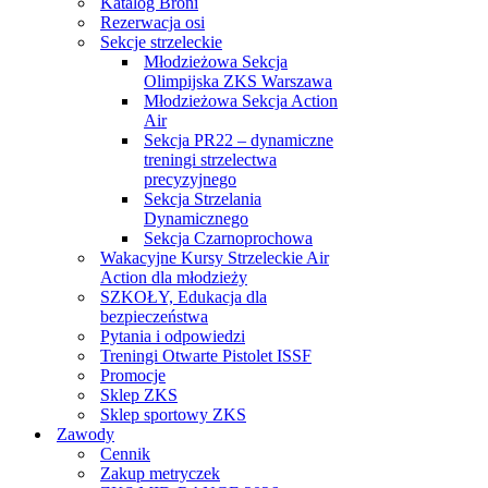
Katalog Broni
Rezerwacja osi
Sekcje strzeleckie
Młodzieżowa Sekcja
Olimpijska ZKS Warszawa
Młodzieżowa Sekcja Action
Air
Sekcja PR22 – dynamiczne
treningi strzelectwa
precyzyjnego
Sekcja Strzelania
Dynamicznego
Sekcja Czarnoprochowa
Wakacyjne Kursy Strzeleckie Air
Action dla młodzieży
SZKOŁY, Edukacja dla
bezpieczeństwa
Pytania i odpowiedzi
Treningi Otwarte Pistolet ISSF
Promocje
Sklep ZKS
Sklep sportowy ZKS
Zawody
Cennik
Zakup metryczek