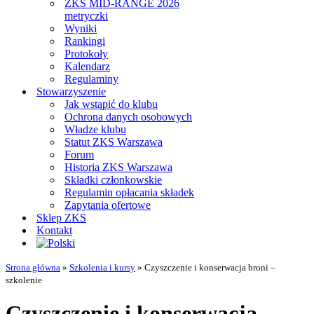
ZKS MID-RANGE 2026
metryczki
Wyniki
Rankingi
Protokoły
Kalendarz
Regulaminy
Stowarzyszenie
Jak wstąpić do klubu
Ochrona danych osobowych
Władze klubu
Statut ZKS Warszawa
Forum
Historia ZKS Warszawa
Składki członkowskie
Regulamin opłacania składek
Zapytania ofertowe
Sklep ZKS
Kontakt
Strona główna
»
Szkolenia i kursy
»
Czyszczenie i konserwacja broni –
szkolenie
Czyszczenie i konserwacja