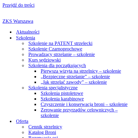
Przejdź do treści
ZKS Warszawa
Aktualności
Szkolenia
Szkolenie na PATENT strzelecki
Szkolenie Czarnoprochowe
Prowadzący strzelanie – szkolenie
Kurs sędziowski
Szkolenia dla początkujących
Pierwsza wizyta na strzelnicy – szkolenie
„Bezpieczne strzelanie” – szkolenie
„Jak strzelać zawody” – szkolenie
Szkolenia specjalistyczne
Szkolenia pistoletowe
Szkolenia karabinowe
Czyszczenie i konserwacja broni – szkolenie
Zerowanie przyrządów celowniczych –
szkolenie
Oferta
Cennik strzelnicy
Katalog Broni
Rezerwacja osi