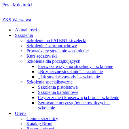
Przejdź do treści
ZKS Warszawa
Aktualności
Szkolenia
Szkolenie na PATENT strzelecki
Szkolenie Czarnoprochowe
Prowadzący strzelanie – szkolenie
Kurs sędziowski
Szkolenia dla początkujących
Pierwsza wizyta na strzelnicy – szkolenie
„Bezpieczne strzelanie” – szkolenie
„Jak strzelać zawody” – szkolenie
Szkolenia specjalistyczne
Szkolenia pistoletowe
Szkolenia karabinowe
Czyszczenie i konserwacja broni – szkolenie
Zerowanie przyrządów celowniczych –
szkolenie
Oferta
Cennik strzelnicy
Katalog Broni
Rezerwacja osi