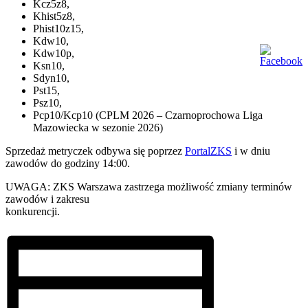
Kcz5z8,
Khist5z8,
Phist10z15,
Kdw10,
Kdw10p,
Ksn10,
Sdyn10,
Pst15,
Psz10,
Pcp10/Kcp10 (CPLM 2026 – Czarnoprochowa Liga
Mazowiecka w sezonie 2026)
Sprzedaż metryczek odbywa się poprzez
PortalZKS
i w dniu
zawodów do godziny 14:00.
UWAGA: ZKS Warszawa zastrzega możliwość zmiany terminów
zawodów i zakresu
konkurencji.