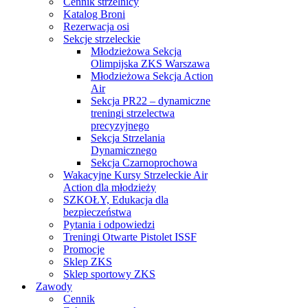
Cennik strzelnicy
Katalog Broni
Rezerwacja osi
Sekcje strzeleckie
Młodzieżowa Sekcja
Olimpijska ZKS Warszawa
Młodzieżowa Sekcja Action
Air
Sekcja PR22 – dynamiczne
treningi strzelectwa
precyzyjnego
Sekcja Strzelania
Dynamicznego
Sekcja Czarnoprochowa
Wakacyjne Kursy Strzeleckie Air
Action dla młodzieży
SZKOŁY, Edukacja dla
bezpieczeństwa
Pytania i odpowiedzi
Treningi Otwarte Pistolet ISSF
Promocje
Sklep ZKS
Sklep sportowy ZKS
Zawody
Cennik