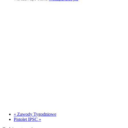
«
Zawody Tygodniowe
Pistolet IPSC
»