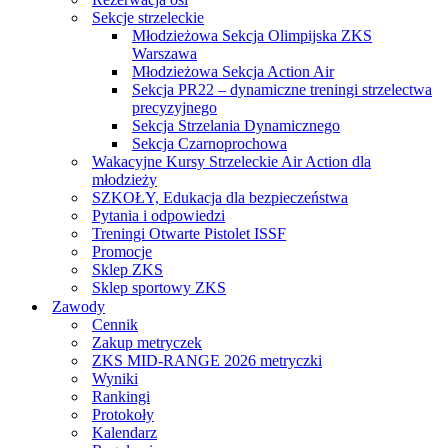
Sekcje strzeleckie
Młodzieżowa Sekcja Olimpijska ZKS
Warszawa
Młodzieżowa Sekcja Action Air
Sekcja PR22 – dynamiczne treningi strzelectwa
precyzyjnego
Sekcja Strzelania Dynamicznego
Sekcja Czarnoprochowa
Wakacyjne Kursy Strzeleckie Air Action dla
młodzieży
SZKOŁY, Edukacja dla bezpieczeństwa
Pytania i odpowiedzi
Treningi Otwarte Pistolet ISSF
Promocje
Sklep ZKS
Sklep sportowy ZKS
Zawody
Cennik
Zakup metryczek
ZKS MID-RANGE 2026 metryczki
Wyniki
Rankingi
Protokoły
Kalendarz