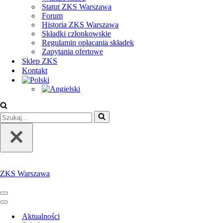
Statut ZKS Warszawa
Forum
Historia ZKS Warszawa
Składki członkowskie
Regulamin opłacania składek
Zapytania ofertowe
Sklep ZKS
Kontakt
Szukaj...
ZKS Warszawa
Menu
nawigacji
Menu
nawigacji
Aktualności