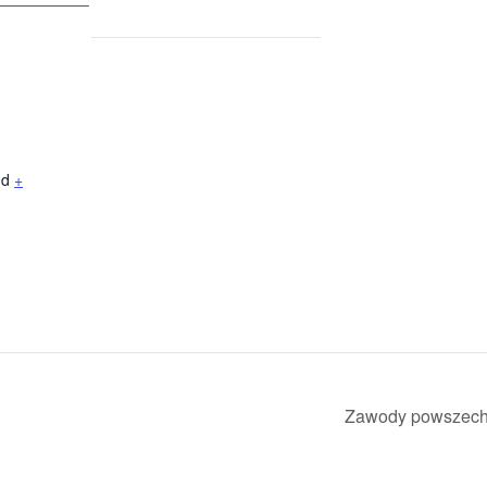
nd
+
Zawody powszech