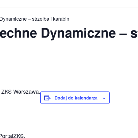
namiczne – strzelba i karabin
chne Dynamiczne – st
 ZKS Warszawa.
Dodaj do kalendarza
PortalZKS.