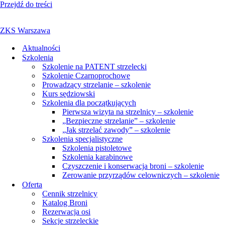
Przejdź do treści
ZKS Warszawa
Aktualności
Szkolenia
Szkolenie na PATENT strzelecki
Szkolenie Czarnoprochowe
Prowadzący strzelanie – szkolenie
Kurs sędziowski
Szkolenia dla początkujących
Pierwsza wizyta na strzelnicy – szkolenie
„Bezpieczne strzelanie” – szkolenie
„Jak strzelać zawody” – szkolenie
Szkolenia specjalistyczne
Szkolenia pistoletowe
Szkolenia karabinowe
Czyszczenie i konserwacja broni – szkolenie
Zerowanie przyrządów celowniczych – szkolenie
Oferta
Cennik strzelnicy
Katalog Broni
Rezerwacja osi
Sekcje strzeleckie