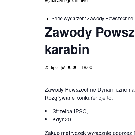
wydarzenie już minęło.
Serie wydarzeń:
Zawody Powszechne Dy
Zawody Powsze
karabin
25 lipca @ 09:00
-
18:00
Zawody Powszechne Dynamiczne na
Rozgrywane konkurencje to:
Strzelba IPSC,
Kdyn20.
Zakup metryczek wyłącznie poprzez