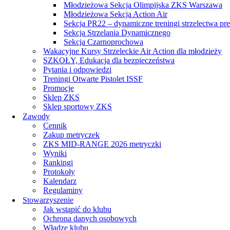
Młodzieżowa Sekcja Olimpijska ZKS Warszawa
Młodzieżowa Sekcja Action Air
Sekcja PR22 – dynamiczne treningi strzelectwa pr
Sekcja Strzelania Dynamicznego
Sekcja Czarnoprochowa
Wakacyjne Kursy Strzeleckie Air Action dla młodzieży
SZKOŁY, Edukacja dla bezpieczeństwa
Pytania i odpowiedzi
Treningi Otwarte Pistolet ISSF
Promocje
Sklep ZKS
Sklep sportowy ZKS
Zawody
Cennik
Zakup metryczek
ZKS MID-RANGE 2026 metryczki
Wyniki
Rankingi
Protokoły
Kalendarz
Regulaminy
Stowarzyszenie
Jak wstąpić do klubu
Ochrona danych osobowych
Władze klubu