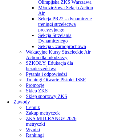
Olimpijska ZKS Warszawa
Młodzieżowa Sekcja Action
Air
Sekcja PR22 – dynamiczne
treningi strzelectwa
precyzyjnego
Sekcja Strzelania
Dynamicznego
Sekcja Czarnoprochowa
Wakacyjne Kursy Strzeleckie Air
Action dla młodzieży
SZKOŁY, Edukacja dla
bezpieczeństwa
Pytania i odpowiedzi
Treningi Otwarte Pistolet ISSF
Promocje
Sklep ZKS
Sklep sportowy ZKS
Zawody
Cennik
Zakup metryczek
ZKS MID-RANGE 2026
metryczki
Wyniki
Rankingi