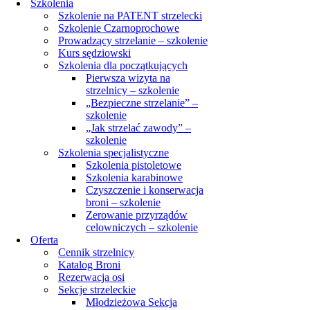
Szkolenia
Szkolenie na PATENT strzelecki
Szkolenie Czarnoprochowe
Prowadzący strzelanie – szkolenie
Kurs sędziowski
Szkolenia dla początkujących
Pierwsza wizyta na
strzelnicy – szkolenie
„Bezpieczne strzelanie” –
szkolenie
„Jak strzelać zawody” –
szkolenie
Szkolenia specjalistyczne
Szkolenia pistoletowe
Szkolenia karabinowe
Czyszczenie i konserwacja
broni – szkolenie
Zerowanie przyrządów
celowniczych – szkolenie
Oferta
Cennik strzelnicy
Katalog Broni
Rezerwacja osi
Sekcje strzeleckie
Młodzieżowa Sekcja