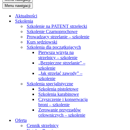
Menu nawigacji
Aktualności
Szkolenia
Szkolenie na PATENT strzelecki
Szkolenie Czarnoprochowe
Prowadzący strzelanie – szkolenie
Kurs sędziowski
Szkolenia dla początkujących
Pierwsza wizyta na
strzelnicy – szkolenie
„Bezpieczne strzelanie” –
szkolenie
„Jak strzelać zawody” –
szkolenie
Szkolenia specjalistyczne
Szkolenia pistoletowe
Szkolenia karabinowe
Czyszczenie i konserwacja
broni – szkolenie
Zerowanie przyrządów
celowniczych – szkolenie
Oferta
Cennik strzelnicy