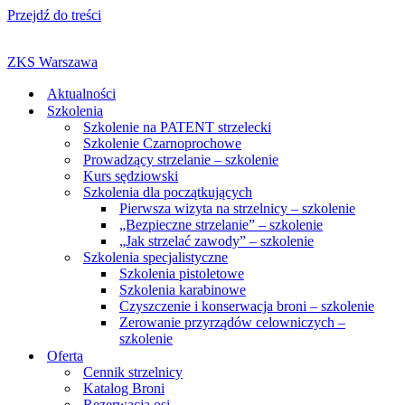
Przejdź do treści
ZKS Warszawa
Aktualności
Szkolenia
Szkolenie na PATENT strzelecki
Szkolenie Czarnoprochowe
Prowadzący strzelanie – szkolenie
Kurs sędziowski
Szkolenia dla początkujących
Pierwsza wizyta na strzelnicy – szkolenie
„Bezpieczne strzelanie” – szkolenie
„Jak strzelać zawody” – szkolenie
Szkolenia specjalistyczne
Szkolenia pistoletowe
Szkolenia karabinowe
Czyszczenie i konserwacja broni – szkolenie
Zerowanie przyrządów celowniczych –
szkolenie
Oferta
Cennik strzelnicy
Katalog Broni
Rezerwacja osi