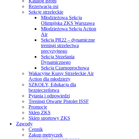
Katalog Broni
Rezerwacja osi
Sekcje strzeleckie
Młodzieżowa Sekcja
Olimpijska ZKS Warszawa
Młodzieżowa Sekcja Action
Air
Sekcja PR22 – dynamiczne
treningi strzelectwa
precyzyjnego
Sekcja Strzelania
Dynamicznego
Sekcja Czarnoprochowa
Wakacyjne Kursy Strzeleckie Air
Action dla młodzieży
SZKOŁY, Edukacja dla
bezpieczeństwa
Pytania i odpowiedzi
Treningi Otwarte Pistolet ISSF
Promocje
Sklep ZKS
Sklep sportowy ZKS
Zawody
Cennik
Zakup metryczek