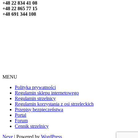
+48 22 834 41 08
+48 22 865 77 15
+48 691 344 108
MENU
Polityka prywatności
Regulamin sklepu internetowego
Regulamin strzelnicy
Regulamin korzystania z osi strzeleckich
Przepisy bezpieczeństwa
Portal
Forum
Cennik strzelnicy
Neve
| Powered by
WordPress