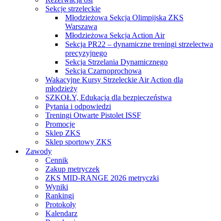
Sekcje strzeleckie
Młodzieżowa Sekcja Olimpijska ZKS
Warszawa
Młodzieżowa Sekcja Action Air
Sekcja PR22 – dynamiczne treningi strzelectwa
precyzyjnego
Sekcja Strzelania Dynamicznego
Sekcja Czarnoprochowa
Wakacyjne Kursy Strzeleckie Air Action dla
młodzieży
SZKOŁY, Edukacja dla bezpieczeństwa
Pytania i odpowiedzi
Treningi Otwarte Pistolet ISSF
Promocje
Sklep ZKS
Sklep sportowy ZKS
Zawody
Cennik
Zakup metryczek
ZKS MID-RANGE 2026 metryczki
Wyniki
Rankingi
Protokoły
Kalendarz