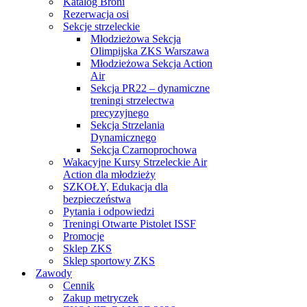
Katalog Broni
Rezerwacja osi
Sekcje strzeleckie
Młodzieżowa Sekcja
Olimpijska ZKS Warszawa
Młodzieżowa Sekcja Action
Air
Sekcja PR22 – dynamiczne
treningi strzelectwa
precyzyjnego
Sekcja Strzelania
Dynamicznego
Sekcja Czarnoprochowa
Wakacyjne Kursy Strzeleckie Air
Action dla młodzieży
SZKOŁY, Edukacja dla
bezpieczeństwa
Pytania i odpowiedzi
Treningi Otwarte Pistolet ISSF
Promocje
Sklep ZKS
Sklep sportowy ZKS
Zawody
Cennik
Zakup metryczek