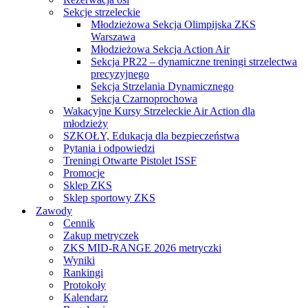
Sekcje strzeleckie
Młodzieżowa Sekcja Olimpijska ZKS
Warszawa
Młodzieżowa Sekcja Action Air
Sekcja PR22 – dynamiczne treningi strzelectwa
precyzyjnego
Sekcja Strzelania Dynamicznego
Sekcja Czarnoprochowa
Wakacyjne Kursy Strzeleckie Air Action dla
młodzieży
SZKOŁY, Edukacja dla bezpieczeństwa
Pytania i odpowiedzi
Treningi Otwarte Pistolet ISSF
Promocje
Sklep ZKS
Sklep sportowy ZKS
Zawody
Cennik
Zakup metryczek
ZKS MID-RANGE 2026 metryczki
Wyniki
Rankingi
Protokoły
Kalendarz