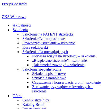
Przejdź do treści
ZKS Warszawa
Aktualności
Szkolenia
Szkolenie na PATENT strzelecki
Szkolenie Czarnoprochowe
Prowadzący strzelanie – szkolenie
Kurs sędziowski
Szkolenia dla początkujących
Pierwsza wizyta na strzelnicy – szkolenie
„Bezpieczne strzelanie” – szkolenie
„Jak strzelać zawody” – szkolenie
Szkolenia specjalistyczne
Szkolenia pistoletowe
Szkolenia karabinowe
Czyszczenie i konserwacja broni – szkolenie
Zerowanie przyrządów celowniczych –
szkolenie
Oferta
Cennik strzelnicy
Katalog Broni
Rezerwacja osi