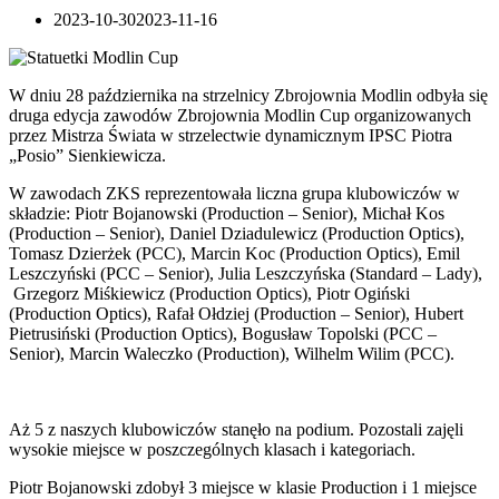
2023-10-30
2023-11-16
W dniu 28 października na strzelnicy Zbrojownia Modlin odbyła się
druga edycja zawodów Zbrojownia Modlin Cup organizowanych
przez Mistrza Świata w strzelectwie dynamicznym IPSC Piotra
„Posio” Sienkiewicza.
W zawodach ZKS reprezentowała liczna grupa klubowiczów w
składzie: Piotr Bojanowski (Production – Senior), Michał Kos
(Production – Senior), Daniel Dziadulewicz (Production Optics),
Tomasz Dzierżek (PCC), Marcin Koc (Production Optics), Emil
Leszczyński (PCC – Senior), Julia Leszczyńska (Standard – Lady),
Grzegorz Miśkiewicz (Production Optics), Piotr Ogiński
(Production Optics), Rafał Ołdziej (Production – Senior), Hubert
Pietrusiński (Production Optics), Bogusław Topolski (PCC –
Senior), Marcin Waleczko (Production), Wilhelm Wilim (PCC).
Aż 5 z naszych klubowiczów stanęło na podium. Pozostali zajęli
wysokie miejsce w poszczególnych klasach i kategoriach.
Piotr Bojanowski zdobył 3 miejsce w klasie Production i 1 miejsce