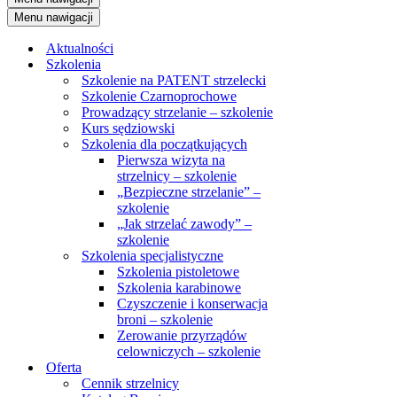
Menu nawigacji
Aktualności
Szkolenia
Szkolenie na PATENT strzelecki
Szkolenie Czarnoprochowe
Prowadzący strzelanie – szkolenie
Kurs sędziowski
Szkolenia dla początkujących
Pierwsza wizyta na
strzelnicy – szkolenie
„Bezpieczne strzelanie” –
szkolenie
„Jak strzelać zawody” –
szkolenie
Szkolenia specjalistyczne
Szkolenia pistoletowe
Szkolenia karabinowe
Czyszczenie i konserwacja
broni – szkolenie
Zerowanie przyrządów
celowniczych – szkolenie
Oferta
Cennik strzelnicy