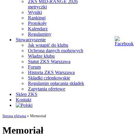
ZKS MID-RANGE 2026
metryczki
Wyniki
Rankingi
Protokoły
Kalendarz
Regulaminy
Stowarzyszenie
Jak wstąpić do klubu
Ochrona danych osobowych
Władze klubu
Statut ZKS Warszawa
Forum
Historia ZKS Warszawa
Składki członkowskie
Regulamin opłacania składek
Zapytania ofertowe
Sklep ZKS
Kontakt
Strona główna
»
Memoriał
Memoriał