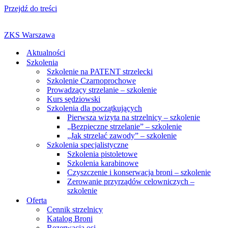
Przejdź do treści
ZKS Warszawa
Aktualności
Szkolenia
Szkolenie na PATENT strzelecki
Szkolenie Czarnoprochowe
Prowadzący strzelanie – szkolenie
Kurs sędziowski
Szkolenia dla początkujących
Pierwsza wizyta na strzelnicy – szkolenie
„Bezpieczne strzelanie” – szkolenie
„Jak strzelać zawody” – szkolenie
Szkolenia specjalistyczne
Szkolenia pistoletowe
Szkolenia karabinowe
Czyszczenie i konserwacja broni – szkolenie
Zerowanie przyrządów celowniczych –
szkolenie
Oferta
Cennik strzelnicy
Katalog Broni
Rezerwacja osi