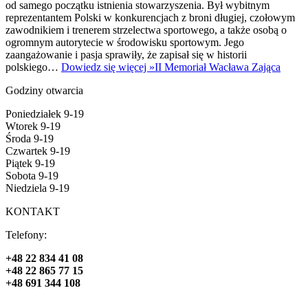
od samego początku istnienia stowarzyszenia. Był wybitnym
reprezentantem Polski w konkurencjach z broni długiej, czołowym
zawodnikiem i trenerem strzelectwa sportowego, a także osobą o
ogromnym autorytecie w środowisku sportowym. Jego
zaangażowanie i pasja sprawiły, że zapisał się w historii
polskiego…
Dowiedz się więcej »
II Memoriał Wacława Zająca
Godziny otwarcia
Poniedziałek 9-19
Wtorek 9-19
Środa 9-19
Czwartek 9-19
Piątek 9-19
Sobota 9-19
Niedziela 9-19
KONTAKT
Telefony:
+48 22 834 41 08
+48 22 865 77 15
+48 691 344 108