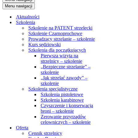
Menu nawigacji
Aktualności
Szkolenia
Szkolenie na PATENT strzelecki
Szkolenie Czarnoprochowe
Prowadzący strzelanie – szkolenie
Kurs sędziowski
Szkolenia dla początkujących
Pierwsza wizyta na
strzelnicy – szkolenie
„Bezpieczne strzelanie” –
szkolenie
„Jak strzelać zawody” –
szkolenie
Szkolenia specjalistyczne
Szkolenia pistoletowe
Szkolenia karabinowe
Czyszczenie i konserwacja
broni – szkolenie
Zerowanie przyrządów
celowniczych – szkolenie
Oferta
Cennik strzelnicy