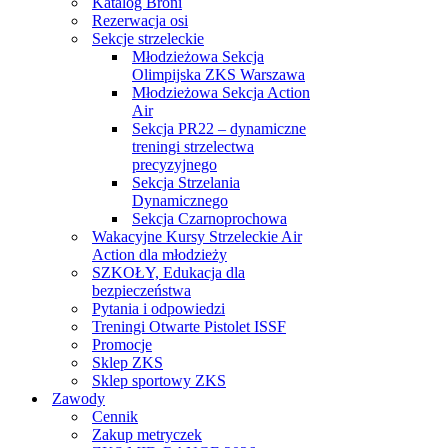
Katalog Broni
Rezerwacja osi
Sekcje strzeleckie
Młodzieżowa Sekcja
Olimpijska ZKS Warszawa
Młodzieżowa Sekcja Action
Air
Sekcja PR22 – dynamiczne
treningi strzelectwa
precyzyjnego
Sekcja Strzelania
Dynamicznego
Sekcja Czarnoprochowa
Wakacyjne Kursy Strzeleckie Air
Action dla młodzieży
SZKOŁY, Edukacja dla
bezpieczeństwa
Pytania i odpowiedzi
Treningi Otwarte Pistolet ISSF
Promocje
Sklep ZKS
Sklep sportowy ZKS
Zawody
Cennik
Zakup metryczek