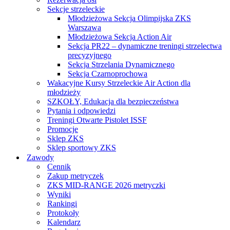
Sekcje strzeleckie
Młodzieżowa Sekcja Olimpijska ZKS
Warszawa
Młodzieżowa Sekcja Action Air
Sekcja PR22 – dynamiczne treningi strzelectwa
precyzyjnego
Sekcja Strzelania Dynamicznego
Sekcja Czarnoprochowa
Wakacyjne Kursy Strzeleckie Air Action dla
młodzieży
SZKOŁY, Edukacja dla bezpieczeństwa
Pytania i odpowiedzi
Treningi Otwarte Pistolet ISSF
Promocje
Sklep ZKS
Sklep sportowy ZKS
Zawody
Cennik
Zakup metryczek
ZKS MID-RANGE 2026 metryczki
Wyniki
Rankingi
Protokoły
Kalendarz