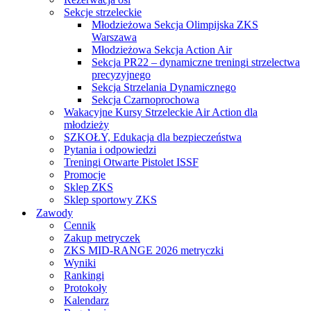
Sekcje strzeleckie
Młodzieżowa Sekcja Olimpijska ZKS
Warszawa
Młodzieżowa Sekcja Action Air
Sekcja PR22 – dynamiczne treningi strzelectwa
precyzyjnego
Sekcja Strzelania Dynamicznego
Sekcja Czarnoprochowa
Wakacyjne Kursy Strzeleckie Air Action dla
młodzieży
SZKOŁY, Edukacja dla bezpieczeństwa
Pytania i odpowiedzi
Treningi Otwarte Pistolet ISSF
Promocje
Sklep ZKS
Sklep sportowy ZKS
Zawody
Cennik
Zakup metryczek
ZKS MID-RANGE 2026 metryczki
Wyniki
Rankingi
Protokoły
Kalendarz