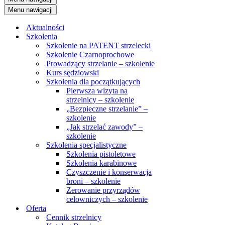
Menu nawigacji
Aktualności
Szkolenia
Szkolenie na PATENT strzelecki
Szkolenie Czarnoprochowe
Prowadzący strzelanie – szkolenie
Kurs sędziowski
Szkolenia dla początkujących
Pierwsza wizyta na
strzelnicy – szkolenie
„Bezpieczne strzelanie” –
szkolenie
„Jak strzelać zawody” –
szkolenie
Szkolenia specjalistyczne
Szkolenia pistoletowe
Szkolenia karabinowe
Czyszczenie i konserwacja
broni – szkolenie
Zerowanie przyrządów
celowniczych – szkolenie
Oferta
Cennik strzelnicy