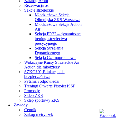
Katalog Broni
Rezerwacja osi
Sekcje strzeleckie
Młodzieżowa Sekcja
Olimpijska ZKS Warszawa
Młodzieżowa Sekcja Action
Air
Sekcja PR22 – dynamiczne
treningi strzelectwa
precyzyjnego
Sekcja Strzelania
Dynamicznego
Sekcja Czarnoprochowa
Wakacyjne Kursy Strzeleckie Air
Action dla młodzieży
SZKOŁY, Edukacja dla
bezpieczeństwa
Pytania i odpowiedzi
Treningi Otwarte Pistolet ISSF
Promocje
Sklep ZKS
Sklep sportowy ZKS
Zawody
Cennik
Zakup metryczek