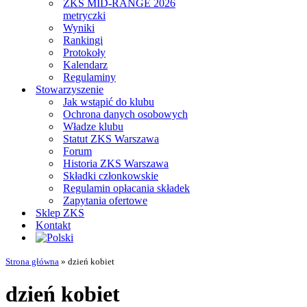
ZKS MID-RANGE 2026
metryczki
Wyniki
Rankingi
Protokoły
Kalendarz
Regulaminy
Stowarzyszenie
Jak wstąpić do klubu
Ochrona danych osobowych
Władze klubu
Statut ZKS Warszawa
Forum
Historia ZKS Warszawa
Składki członkowskie
Regulamin opłacania składek
Zapytania ofertowe
Sklep ZKS
Kontakt
Strona główna
»
dzień kobiet
dzień kobiet