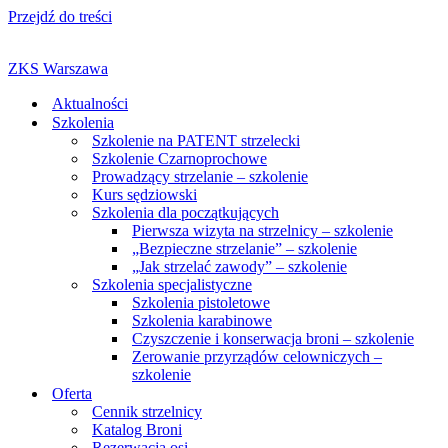
Przejdź do treści
ZKS Warszawa
Aktualności
Szkolenia
Szkolenie na PATENT strzelecki
Szkolenie Czarnoprochowe
Prowadzący strzelanie – szkolenie
Kurs sędziowski
Szkolenia dla początkujących
Pierwsza wizyta na strzelnicy – szkolenie
„Bezpieczne strzelanie” – szkolenie
„Jak strzelać zawody” – szkolenie
Szkolenia specjalistyczne
Szkolenia pistoletowe
Szkolenia karabinowe
Czyszczenie i konserwacja broni – szkolenie
Zerowanie przyrządów celowniczych –
szkolenie
Oferta
Cennik strzelnicy
Katalog Broni
Rezerwacja osi