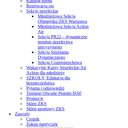
Katalog Broni
Rezerwacja osi
Sekcje strzeleckie
Młodzieżowa Sekcja
Olimpijska ZKS Warszawa
Młodzieżowa Sekcja Action
Air
Sekcja PR22 – dynamiczne
treningi strzelectwa
precyzyjnego
Sekcja Strzelania
Dynamicznego
Sekcja Czarnoprochowa
Wakacyjne Kursy Strzeleckie Air
Action dla młodzieży
SZKOŁY, Edukacja dla
bezpieczeństwa
Pytania i odpowiedzi
Treningi Otwarte Pistolet ISSF
Promocje
Sklep ZKS
Sklep sportowy ZKS
Zawody
Cennik
Zakup metryczek