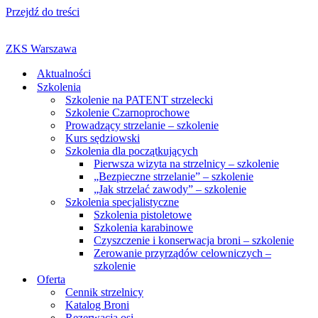
Przejdź do treści
ZKS Warszawa
Aktualności
Szkolenia
Szkolenie na PATENT strzelecki
Szkolenie Czarnoprochowe
Prowadzący strzelanie – szkolenie
Kurs sędziowski
Szkolenia dla początkujących
Pierwsza wizyta na strzelnicy – szkolenie
„Bezpieczne strzelanie” – szkolenie
„Jak strzelać zawody” – szkolenie
Szkolenia specjalistyczne
Szkolenia pistoletowe
Szkolenia karabinowe
Czyszczenie i konserwacja broni – szkolenie
Zerowanie przyrządów celowniczych –
szkolenie
Oferta
Cennik strzelnicy
Katalog Broni
Rezerwacja osi