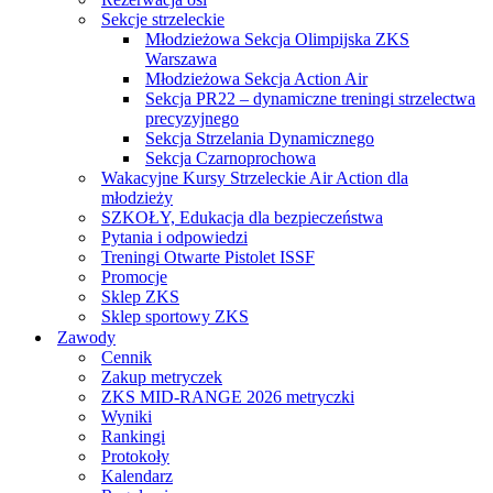
Sekcje strzeleckie
Młodzieżowa Sekcja Olimpijska ZKS
Warszawa
Młodzieżowa Sekcja Action Air
Sekcja PR22 – dynamiczne treningi strzelectwa
precyzyjnego
Sekcja Strzelania Dynamicznego
Sekcja Czarnoprochowa
Wakacyjne Kursy Strzeleckie Air Action dla
młodzieży
SZKOŁY, Edukacja dla bezpieczeństwa
Pytania i odpowiedzi
Treningi Otwarte Pistolet ISSF
Promocje
Sklep ZKS
Sklep sportowy ZKS
Zawody
Cennik
Zakup metryczek
ZKS MID-RANGE 2026 metryczki
Wyniki
Rankingi
Protokoły
Kalendarz