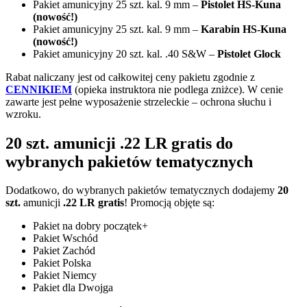
Pakiet amunicyjny 25 szt. kal. 9 mm –
Pistolet HS-Kuna
(nowość!)
Pakiet amunicyjny 25 szt. kal. 9 mm –
Karabin HS-Kuna
(nowość!)
Pakiet amunicyjny 20 szt. kal. .40 S&W –
Pistolet Glock
Rabat naliczany jest od całkowitej ceny pakietu zgodnie z
CENNIKIEM
(opieka instruktora nie podlega zniżce). W cenie
zawarte jest pełne wyposażenie strzeleckie – ochrona słuchu i
wzroku.
20 szt. amunicji .22 LR gratis do
wybranych pakietów tematycznych
Dodatkowo, do wybranych pakietów tematycznych dodajemy
20
szt.
amunicji
.22 LR gratis
! Promocją objęte są:
Pakiet na dobry początek+
Pakiet Wschód
Pakiet Zachód
Pakiet Polska
Pakiet Niemcy
Pakiet dla Dwojga