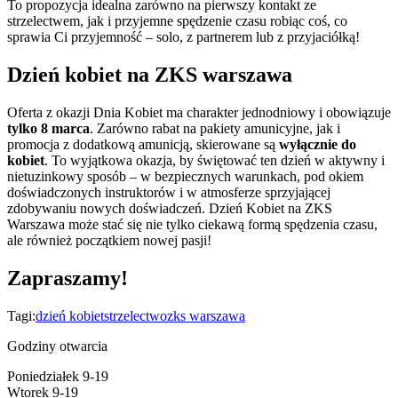
To propozycja idealna zarówno na pierwszy kontakt ze
strzelectwem, jak i przyjemne spędzenie czasu robiąc coś, co
sprawia Ci przyjemność – solo, z partnerem lub z przyjaciółką!
Dzień kobiet na ZKS warszawa
Oferta z okazji Dnia Kobiet ma charakter jednodniowy i obowiązuje
tylko 8 marca
. Zarówno rabat na pakiety amunicyjne, jak i
promocja z dodatkową amunicją, skierowane są
wyłącznie do
kobiet
. To wyjątkowa okazja, by świętować ten dzień w aktywny i
nietuzinkowy sposób – w bezpiecznych warunkach, pod okiem
doświadczonych instruktorów i w atmosferze sprzyjającej
zdobywaniu nowych doświadczeń. Dzień Kobiet na ZKS
Warszawa może stać się nie tylko ciekawą formą spędzenia czasu,
ale również początkiem nowej pasji!
Zapraszamy!
Tagi:
dzień kobiet
strzelectwo
zks warszawa
Godziny otwarcia
Poniedziałek 9-19
Wtorek 9-19