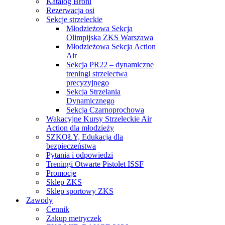
Katalog Broni
Rezerwacja osi
Sekcje strzeleckie
Młodzieżowa Sekcja
Olimpijska ZKS Warszawa
Młodzieżowa Sekcja Action
Air
Sekcja PR22 – dynamiczne
treningi strzelectwa
precyzyjnego
Sekcja Strzelania
Dynamicznego
Sekcja Czarnoprochowa
Wakacyjne Kursy Strzeleckie Air
Action dla młodzieży
SZKOŁY, Edukacja dla
bezpieczeństwa
Pytania i odpowiedzi
Treningi Otwarte Pistolet ISSF
Promocje
Sklep ZKS
Sklep sportowy ZKS
Zawody
Cennik
Zakup metryczek