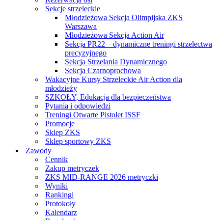
Sekcje strzeleckie
Młodzieżowa Sekcja Olimpijska ZKS
Warszawa
Młodzieżowa Sekcja Action Air
Sekcja PR22 – dynamiczne treningi strzelectwa
precyzyjnego
Sekcja Strzelania Dynamicznego
Sekcja Czarnoprochowa
Wakacyjne Kursy Strzeleckie Air Action dla
młodzieży
SZKOŁY, Edukacja dla bezpieczeństwa
Pytania i odpowiedzi
Treningi Otwarte Pistolet ISSF
Promocje
Sklep ZKS
Sklep sportowy ZKS
Zawody
Cennik
Zakup metryczek
ZKS MID-RANGE 2026 metryczki
Wyniki
Rankingi
Protokoły
Kalendarz