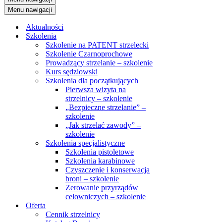
Menu nawigacji
Aktualności
Szkolenia
Szkolenie na PATENT strzelecki
Szkolenie Czarnoprochowe
Prowadzący strzelanie – szkolenie
Kurs sędziowski
Szkolenia dla początkujących
Pierwsza wizyta na
strzelnicy – szkolenie
„Bezpieczne strzelanie” –
szkolenie
„Jak strzelać zawody” –
szkolenie
Szkolenia specjalistyczne
Szkolenia pistoletowe
Szkolenia karabinowe
Czyszczenie i konserwacja
broni – szkolenie
Zerowanie przyrządów
celowniczych – szkolenie
Oferta
Cennik strzelnicy