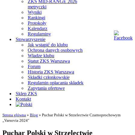
ZKS MID-RANGE 2026
metryczki
Wyniki
Rankingi
Protokoły
Kalendarz
Regulaminy
Stowarzyszenie
Jak wstąpić do klubu
Ochrona danych osobowych
Władze klubu
Statut ZKS Warszawa
Forum
Historia ZKS Warszawa
Składki członkowskie
Regulamin opłacania składek
Zapytania ofertowe
Sklep ZKS
Kontakt
Strona główna
»
Blog
»
Puchar Polski w Strzelectwie Czarnoprochowym
„Varsovia 2024″
Puchar Polski w Strzelectwie