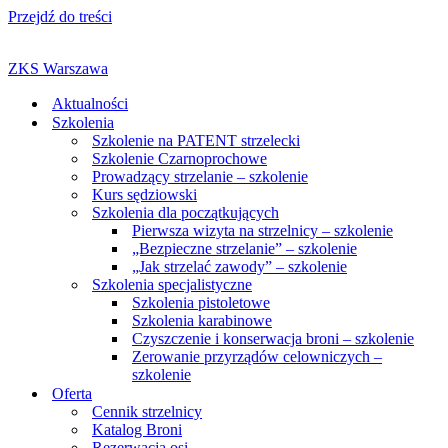
Przejdź do treści
ZKS Warszawa
Aktualności
Szkolenia
Szkolenie na PATENT strzelecki
Szkolenie Czarnoprochowe
Prowadzący strzelanie – szkolenie
Kurs sędziowski
Szkolenia dla początkujących
Pierwsza wizyta na strzelnicy – szkolenie
„Bezpieczne strzelanie” – szkolenie
„Jak strzelać zawody” – szkolenie
Szkolenia specjalistyczne
Szkolenia pistoletowe
Szkolenia karabinowe
Czyszczenie i konserwacja broni – szkolenie
Zerowanie przyrządów celowniczych –
szkolenie
Oferta
Cennik strzelnicy
Katalog Broni
Rezerwacja osi