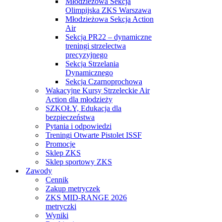
Młodzieżowa Sekcja
Olimpijska ZKS Warszawa
Młodzieżowa Sekcja Action
Air
Sekcja PR22 – dynamiczne
treningi strzelectwa
precyzyjnego
Sekcja Strzelania
Dynamicznego
Sekcja Czarnoprochowa
Wakacyjne Kursy Strzeleckie Air
Action dla młodzieży
SZKOŁY, Edukacja dla
bezpieczeństwa
Pytania i odpowiedzi
Treningi Otwarte Pistolet ISSF
Promocje
Sklep ZKS
Sklep sportowy ZKS
Zawody
Cennik
Zakup metryczek
ZKS MID-RANGE 2026
metryczki
Wyniki