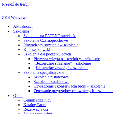
Przejdź do treści
ZKS Warszawa
Aktualności
Szkolenia
Szkolenie na PATENT strzelecki
Szkolenie Czarnoprochowe
Prowadzący strzelanie – szkolenie
Kurs sędziowski
Szkolenia dla początkujących
Pierwsza wizyta na strzelnicy – szkolenie
„Bezpieczne strzelanie” – szkolenie
„Jak strzelać zawody” – szkolenie
Szkolenia specjalistyczne
Szkolenia pistoletowe
Szkolenia karabinowe
Czyszczenie i konserwacja broni – szkolenie
Zerowanie przyrządów celowniczych – szkolenie
Oferta
Cennik strzelnicy
Katalog Broni
Rezerwacja osi
Sekcje strzeleckie