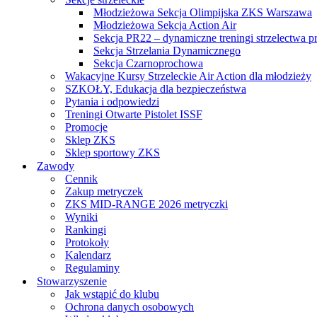
Młodzieżowa Sekcja Olimpijska ZKS Warszawa
Młodzieżowa Sekcja Action Air
Sekcja PR22 – dynamiczne treningi strzelectwa p
Sekcja Strzelania Dynamicznego
Sekcja Czarnoprochowa
Wakacyjne Kursy Strzeleckie Air Action dla młodzieży
SZKOŁY, Edukacja dla bezpieczeństwa
Pytania i odpowiedzi
Treningi Otwarte Pistolet ISSF
Promocje
Sklep ZKS
Sklep sportowy ZKS
Zawody
Cennik
Zakup metryczek
ZKS MID-RANGE 2026 metryczki
Wyniki
Rankingi
Protokoły
Kalendarz
Regulaminy
Stowarzyszenie
Jak wstąpić do klubu
Ochrona danych osobowych