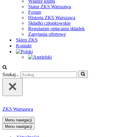
Władze klubu
Statut ZKS Warszawa
Forum
Historia ZKS Warszawa
Składki członkowskie
Regulamin opłacania składek
Zapytania ofertowe
Sklep ZKS
Kontakt
Szukaj...
ZKS Warszawa
Menu nawigacji
Menu nawigacji