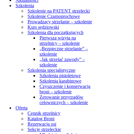
Aktualności
Szkolenia
Szkolenie na PATENT strzelecki
Szkolenie Czarnoprochowe
Prowadzący strzelanie – szkolenie
Kurs sędziowski
Szkolenia dla początkujących
Pierwsza wizyta na
strzelnicy – szkolenie
„Bezpieczne strzelanie” –
szkolenie
„Jak strzelać zawody” –
szkolenie
Szkolenia specjalistyczne
Szkolenia pistoletowe
Szkolenia karabinowe
Czyszczenie i konserwacja
broni – szkolenie
Zerowanie przyrządów
celowniczych – szkolenie
Oferta
Cennik strzelnicy
Katalog Broni
Rezerwacja osi
Sekcje strzeleckie