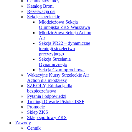
Cennik strzelnicy
Katalog Broni
Rezerwacja osi
Sekcje strzeleckie
Młodzieżowa Sekcja
Olimpijska ZKS Warszawa
Młodzieżowa Sekcja Action
Air
Sekcja PR22 – dynamiczne
treningi strzelectwa
precyzyjnego
Sekcja Strzelania
Dynamicznego
Sekcja Czarnoprochowa
Wakacyjne Kursy Strzeleckie Air
Action dla młodzieży
SZKOŁY, Edukacja dla
bezpieczeństwa
Pytania i odpowiedzi
Treningi Otwarte Pistolet ISSF
Promocje
Sklep ZKS
Sklep sportowy ZKS
Zawody
Cennik