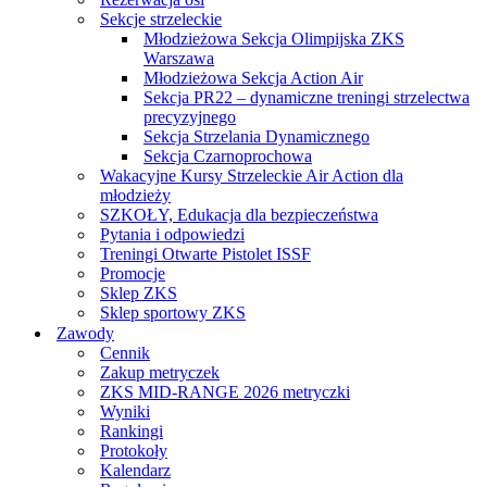
Sekcje strzeleckie
Młodzieżowa Sekcja Olimpijska ZKS
Warszawa
Młodzieżowa Sekcja Action Air
Sekcja PR22 – dynamiczne treningi strzelectwa
precyzyjnego
Sekcja Strzelania Dynamicznego
Sekcja Czarnoprochowa
Wakacyjne Kursy Strzeleckie Air Action dla
młodzieży
SZKOŁY, Edukacja dla bezpieczeństwa
Pytania i odpowiedzi
Treningi Otwarte Pistolet ISSF
Promocje
Sklep ZKS
Sklep sportowy ZKS
Zawody
Cennik
Zakup metryczek
ZKS MID-RANGE 2026 metryczki
Wyniki
Rankingi
Protokoły
Kalendarz