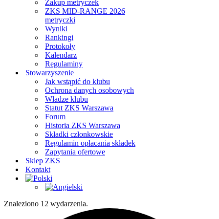
Zakup metryczek
ZKS MID-RANGE 2026
metryczki
Wyniki
Rankingi
Protokoły
Kalendarz
Regulaminy
Stowarzyszenie
Jak wstąpić do klubu
Ochrona danych osobowych
Władze klubu
Statut ZKS Warszawa
Forum
Historia ZKS Warszawa
Składki członkowskie
Regulamin opłacania składek
Zapytania ofertowe
Sklep ZKS
Kontakt
Znaleziono 12 wydarzenia.