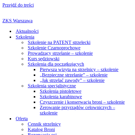
Przejdź do treści
ZKS Warszawa
Aktualności
Szkolenia
Szkolenie na PATENT strzelecki
Szkolenie Czarnoprochowe
Prowadzący strzelanie – szkolenie
Kurs sędziowski
Szkolenia dla początkujących
Pierwsza wizyta na strzelnicy – szkolenie
„Bezpieczne strzelanie” – szkolenie
„Jak strzelać zawody” – szkolenie
Szkolenia specjalistyczne
Szkolenia pistoletowe
Szkolenia karabinowe
Czyszczenie i konserwacja broni – szkolenie
Zerowanie przyrządów celowniczych –
szkolenie
Oferta
Cennik strzelnicy
Katalog Broni
Rezerwacja osi