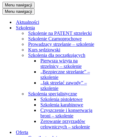
Menu nawigacji
Menu nawigacji
Aktualności
Szkolenia
Szkolenie na PATENT strzelecki
Szkolenie Czarnoprochowe
Prowadzący strzelanie – szkolenie
Kurs sędziowski
Szkolenia dla początkujących
Pierwsza wizyta na
strzelnicy – szkolenie
„Bezpieczne strzelanie” –
szkolenie
„Jak strzelać zawody” –
szkolenie
Szkolenia specjalistyczne
Szkolenia pistoletowe
Szkolenia karabinowe
Czyszczenie i konserwacja
broni – szkolenie
Zerowanie przyrządów
celowniczych – szkolenie
Oferta