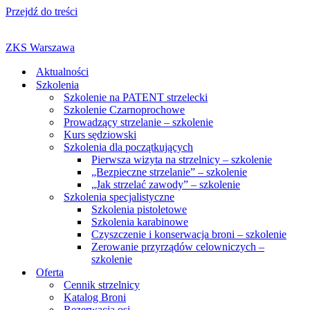
Przejdź do treści
ZKS Warszawa
Aktualności
Szkolenia
Szkolenie na PATENT strzelecki
Szkolenie Czarnoprochowe
Prowadzący strzelanie – szkolenie
Kurs sędziowski
Szkolenia dla początkujących
Pierwsza wizyta na strzelnicy – szkolenie
„Bezpieczne strzelanie” – szkolenie
„Jak strzelać zawody” – szkolenie
Szkolenia specjalistyczne
Szkolenia pistoletowe
Szkolenia karabinowe
Czyszczenie i konserwacja broni – szkolenie
Zerowanie przyrządów celowniczych –
szkolenie
Oferta
Cennik strzelnicy
Katalog Broni
Rezerwacja osi