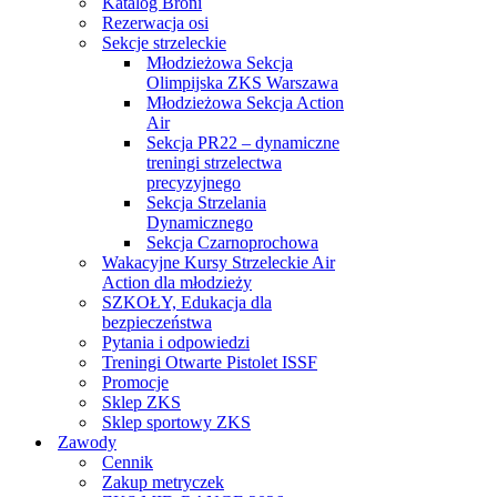
Katalog Broni
Rezerwacja osi
Sekcje strzeleckie
Młodzieżowa Sekcja
Olimpijska ZKS Warszawa
Młodzieżowa Sekcja Action
Air
Sekcja PR22 – dynamiczne
treningi strzelectwa
precyzyjnego
Sekcja Strzelania
Dynamicznego
Sekcja Czarnoprochowa
Wakacyjne Kursy Strzeleckie Air
Action dla młodzieży
SZKOŁY, Edukacja dla
bezpieczeństwa
Pytania i odpowiedzi
Treningi Otwarte Pistolet ISSF
Promocje
Sklep ZKS
Sklep sportowy ZKS
Zawody
Cennik
Zakup metryczek