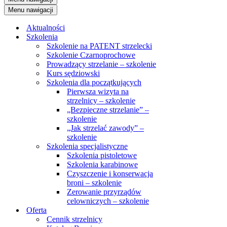
Menu nawigacji
Aktualności
Szkolenia
Szkolenie na PATENT strzelecki
Szkolenie Czarnoprochowe
Prowadzący strzelanie – szkolenie
Kurs sędziowski
Szkolenia dla początkujących
Pierwsza wizyta na
strzelnicy – szkolenie
„Bezpieczne strzelanie” –
szkolenie
„Jak strzelać zawody” –
szkolenie
Szkolenia specjalistyczne
Szkolenia pistoletowe
Szkolenia karabinowe
Czyszczenie i konserwacja
broni – szkolenie
Zerowanie przyrządów
celowniczych – szkolenie
Oferta
Cennik strzelnicy