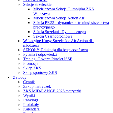
Sekcje strzeleckie
Młodzieżowa Sekcja Olimpijska ZKS
Warszawa
Młodzieżowa Sekcja Action Air
Sekcja PR22 – dynamiczne treningi strzelectwa
precyzyjnego
Sekcja Strzelania Dynamicznego
Sekcja Czarnoprochowa
Wakacyjne Kursy Strzeleckie Air Action dla
młodzieży
SZKOŁY, Edukacja dla bezpieczeństwa
Pytania i odpowiedzi
Treningi Otwarte Pistolet ISSF
Promocje
Sklep ZKS
Sklep sportowy ZKS
Zawody
Cennik
Zakup metryczek
ZKS MID-RANGE 2026 metryczki
Wyniki
Rankingi
Protokoły
Kalendarz