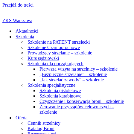
Przejdź do treści
ZKS Warszawa
Aktualności
Szkolenia
Szkolenie na PATENT strzelecki
Szkolenie Czarnoprochowe
Prowadzący strzelanie – szkolenie
Kurs sędziowski
Szkolenia dla początkujących
Pierwsza wizyta na strzelnicy – szkolenie
„Bezpieczne strzelanie” – szkolenie
„Jak strzelać zawody” – szkolenie
Szkolenia specjalistyczne
Szkolenia pistoletowe
Szkolenia karabinowe
Czyszczenie i konserwacja broni – szkolenie
Zerowanie przyrządów celowniczych –
szkolenie
Oferta
Cennik strzelnicy
Katalog Broni
Rezerwacja osi