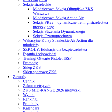
Sekcje strzeleckie
Młodzieżowa Sekcja Olimpijska ZKS
Warszawa
Młodzieżowa Sekcja Action Air
Sekcja PR22 – dynamiczne treningi strzelectwa
precyzyjnego
Sekcja Strzelania Dynamicznego
Sekcja Czarnoprochowa
Wakacyjne Kursy Strzeleckie Air Action dla
młodzieży
SZKOŁY, Edukacja dla bezpieczeństwa
Pytania i odpowiedzi
Treningi Otwarte Pistolet ISSF
Promocje
Sklep ZKS
Sklep sportowy ZKS
Zawody
Cennik
Zakup metryczek
ZKS MID-RANGE 2026 metryczki
Wyniki
Rankingi
Protokoły
Kalendarz