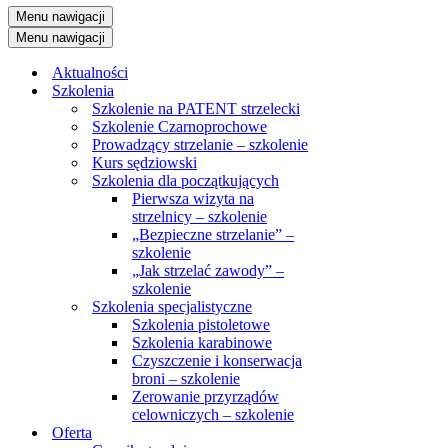
Menu nawigacji
Menu nawigacji
Aktualności
Szkolenia
Szkolenie na PATENT strzelecki
Szkolenie Czarnoprochowe
Prowadzący strzelanie – szkolenie
Kurs sędziowski
Szkolenia dla początkujących
Pierwsza wizyta na
strzelnicy – szkolenie
„Bezpieczne strzelanie” –
szkolenie
„Jak strzelać zawody” –
szkolenie
Szkolenia specjalistyczne
Szkolenia pistoletowe
Szkolenia karabinowe
Czyszczenie i konserwacja
broni – szkolenie
Zerowanie przyrządów
celowniczych – szkolenie
Oferta