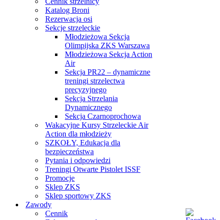
Cennik strzelnicy
Katalog Broni
Rezerwacja osi
Sekcje strzeleckie
Młodzieżowa Sekcja
Olimpijska ZKS Warszawa
Młodzieżowa Sekcja Action
Air
Sekcja PR22 – dynamiczne
treningi strzelectwa
precyzyjnego
Sekcja Strzelania
Dynamicznego
Sekcja Czarnoprochowa
Wakacyjne Kursy Strzeleckie Air
Action dla młodzieży
SZKOŁY, Edukacja dla
bezpieczeństwa
Pytania i odpowiedzi
Treningi Otwarte Pistolet ISSF
Promocje
Sklep ZKS
Sklep sportowy ZKS
Zawody
Cennik