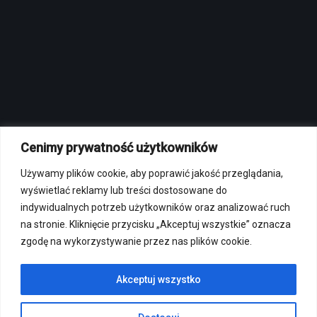
Cenimy prywatność użytkowników
MENU
Używamy plików cookie, aby poprawić jakość przeglądania,
Polityka prywatności
wyświetlać reklamy lub treści dostosowane do
Regulamin sklepu internetowego
indywidualnych potrzeb użytkowników oraz analizować ruch
Regulamin strzelnicy
na stronie. Kliknięcie przycisku „Akceptuj wszystkie” oznacza
zgodę na wykorzystywanie przez nas plików cookie.
Regulamin korzystania z osi strzeleckich
Przepisy bezpieczeństwa
Akceptuj wszystko
Portal