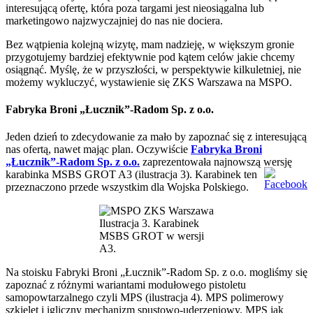
interesującą ofertę, która poza targami jest nieosiągalna lub
marketingowo najzwyczajniej do nas nie dociera.
Bez wątpienia kolejną wizytę, mam nadzieję, w większym gronie
przygotujemy bardziej efektywnie pod kątem celów jakie chcemy
osiągnąć. Myślę, że w przyszłości, w perspektywie kilkuletniej, nie
możemy wykluczyć, wystawienie się ZKS Warszawa na MSPO.
Fabryka Broni „Łucznik”-Radom Sp. z o.o.
Jeden dzień to zdecydowanie za mało by zapoznać się z interesującą
nas ofertą, nawet mając plan. Oczywiście
Fabryka Broni
„Łucznik”-Radom Sp. z o.o.
zaprezentowała najnowszą wersję
karabinka MSBS GROT A3 (ilustracja 3). Karabinek ten
przeznaczono przede wszystkim dla Wojska Polskiego.
Ilustracja 3. Karabinek
MSBS GROT w wersji
A3.
Na stoisku Fabryki Broni „Łucznik”-Radom Sp. z o.o. mogliśmy się
zapoznać z różnymi wariantami modułowego pistoletu
samopowtarzalnego czyli MPS (ilustracja 4). MPS polimerowy
szkielet i igliczny mechanizm spustowo-uderzeniowy. MPS jak