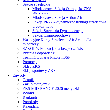
Sekcje strzeleckie
Młodzieżowa Sekcja Olimpijska ZKS
Warszawa
Młodzieżowa Sekcja Action Air
Sekcja PR22 – dynamiczne treningi strzelectwa
precyzyjnego
Sekcja Strzelania Dynamicznego
Sekcja Czarnoprochowa
Wakacyjne Kursy Strzeleckie Air Action dla
młodzieży
SZKOŁY, Edukacja dla bezpieczeństwa
Pytania i odpowiedzi
Treningi Otwarte Pistolet ISSF
Promocje
Sklep ZKS
Sklep sportowy ZKS
Zawody
Cennik
Zakup metryczek
ZKS MID-RANGE 2026 metryczki
Wyniki
Rankingi
Protokoły
Kalendarz