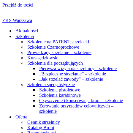
Przejdź do treści
ZKS Warszawa
Aktualności
Szkolenia
Szkolenie na PATENT strzelecki
Szkolenie Czarnoprochowe
Prowadzący strzelanie – szkolenie
Kurs sędziowski
Szkolenia dla początkujących
Pierwsza wizyta na strzelnicy – szkolenie
„Bezpieczne strzelanie” – szkolenie
„Jak strzelać zawody” – szkolenie
Szkolenia specjalistyczne
Szkolenia pistoletowe
Szkolenia karabinowe
Czyszczenie i konserwacja broni – szkolenie
Zerowanie przyrządów celowniczych –
szkolenie
Oferta
Cennik strzelnicy
Katalog Broni
Rezerwacja osi