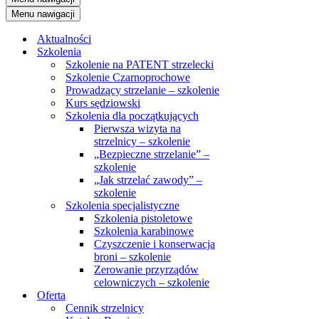
Menu nawigacji
Aktualności
Szkolenia
Szkolenie na PATENT strzelecki
Szkolenie Czarnoprochowe
Prowadzący strzelanie – szkolenie
Kurs sędziowski
Szkolenia dla początkujących
Pierwsza wizyta na
strzelnicy – szkolenie
„Bezpieczne strzelanie” –
szkolenie
„Jak strzelać zawody” –
szkolenie
Szkolenia specjalistyczne
Szkolenia pistoletowe
Szkolenia karabinowe
Czyszczenie i konserwacja
broni – szkolenie
Zerowanie przyrządów
celowniczych – szkolenie
Oferta
Cennik strzelnicy