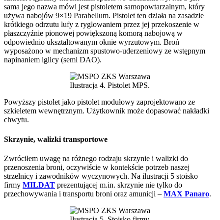
sama jego nazwa mówi jest pistoletem samopowtarzalnym, który
używa nabojów 9×19 Parabellum. Pistolet ten działa na zasadzie
krótkiego odrzutu lufy z ryglowaniem przez jej przekoszenie w
płaszczyźnie pionowej powiększoną komorą nabojową w
odpowiednio ukształtowanym oknie wyrzutowym. Broń
wyposażono w mechanizm spustowo-uderzeniowy ze wstępnym
napinaniem iglicy (semi DAO).
Ilustracja 4. Pistolet MPS.
Powyższy pistolet jako pistolet modułowy zaprojektowano ze
szkieletem wewnętrznym. Użytkownik może dopasować nakładki
chwytu.
Skrzynie, walizki transportowe
Zwróciłem uwagę na różnego rodzaju skrzynie i walizki do
przenoszenia broni, oczywiście w kontekście potrzeb naszej
strzelnicy i zawodników wyczynowych. Na ilustracji 5 stoisko
firmy
MILDAT
prezentującej m.in. skrzynie nie tylko do
przechowywania i transportu broni oraz amunicji –
MAX Panaro
.
Ilustracja 5. Stoisko firmy