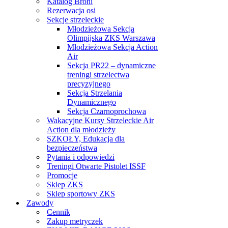
Katalog Broni
Rezerwacja osi
Sekcje strzeleckie
Młodzieżowa Sekcja
Olimpijska ZKS Warszawa
Młodzieżowa Sekcja Action
Air
Sekcja PR22 – dynamiczne
treningi strzelectwa
precyzyjnego
Sekcja Strzelania
Dynamicznego
Sekcja Czarnoprochowa
Wakacyjne Kursy Strzeleckie Air
Action dla młodzieży
SZKOŁY, Edukacja dla
bezpieczeństwa
Pytania i odpowiedzi
Treningi Otwarte Pistolet ISSF
Promocje
Sklep ZKS
Sklep sportowy ZKS
Zawody
Cennik
Zakup metryczek