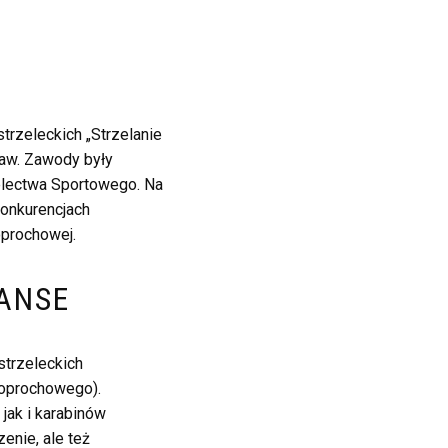
rzeleckich „Strzelanie
aw. Zawody były
electwa Sportowego. Na
konkurencjach
oprochowej.
TANSE
trzeleckich
oprochowego).
 jak i karabinów
enie, ale też