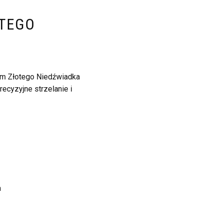
OTEGO
um Złotego Niedźwiadka
ecyzyjne strzelanie i