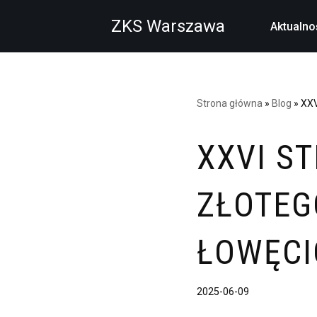
ZKS Warszawa
Aktualno
Przejdź
do
treści
Strona główna
»
Blog
»
XXV
XXVI S
ZŁOTEG
ŁOWĘCI
2025-06-09