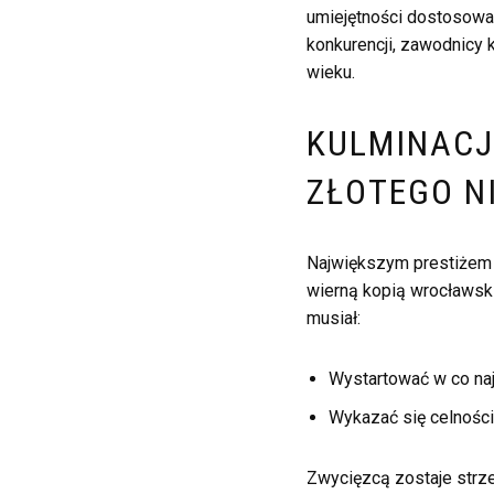
umiejętności dostosowan
konkurencji, zawodnicy 
wieku.
KULMINACJ
ZŁOTEGO N
Największym prestiżem 
wierną kopią wrocławskie
musiał:
Wystartować w co najm
Wykazać się celnością
Zwycięzcą zostaje strzel