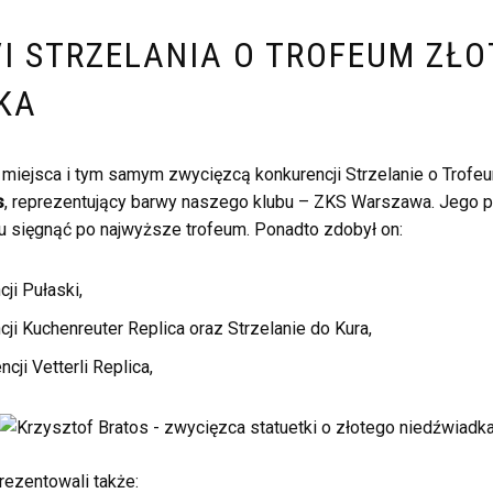
VI STRZELANIA O TROFEUM ZŁ
KA
miejsca i tym samym zwycięzcą konkurencji Strzelanie o Trofe
s
, reprezentujący barwy naszego klubu – ZKS Warszawa. Jego pr
u sięgnąć po najwyższe trofeum. Ponadto zdobył on:
ji Pułaski,
ji Kuchenreuter Replica oraz Strzelanie do Kura,
cji Vetterli Replica,
ezentowali także: