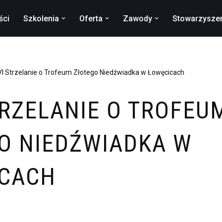
ści
Szkolenia
Oferta
Zawody
Stowarzysze
I Strzelanie o Trofeum Złotego Niedźwiadka w Łowęcicach
TRZELANIE O TROFEU
O NIEDŹWIADKA W
CACH