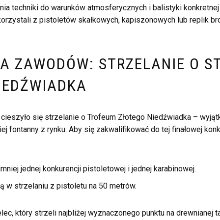
ia techniki do warunków atmosferycznych i balistyki konkretnej
korzystali z pistoletów skałkowych, kapiszonowych lub replik br
A ZAWODÓW: STRZELANIE O S
IEDŹWIADKA
cieszyło się strzelanie o Trofeum Złotego Niedźwiadka – wyją
j fontanny z rynku. Aby się zakwalifikować do tej finałowej kon
niej jednej konkurencji pistoletowej i jednej karabinowej.
 w strzelaniu z pistoletu na 50 metrów.
ec, który strzeli najbliżej wyznaczonego punktu na drewnianej ta