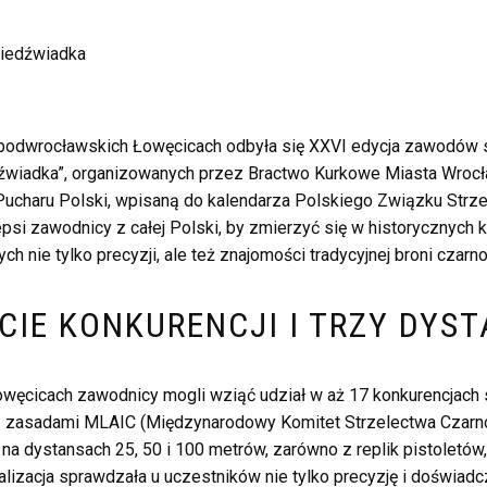
podwrocławskich Łowęcicach odbyła się XXVI edycja zawodów st
źwiadka”, organizowanych przez Bractwo Kurkowe Miasta Wrocł
 Pucharu Polski, wpisaną do kalendarza Polskiego Związku Strz
lepsi zawodnicy z całej Polski, by zmierzyć się w historycznych 
h nie tylko precyzji, ale też znajomości tradycyjnej broni czarn
CIE KONKURENCJI I TRZY DYS
cicach zawodnicy mogli wziąć udział w aż 17 konkurencjach s
z zasadami MLAIC (Międzynarodowy Komitet Strzelectwa Czarn
na dystansach 25, 50 i 100 metrów, zarówno z replik pistoletów,
izacja sprawdzała u uczestników nie tylko precyzję i doświadcz