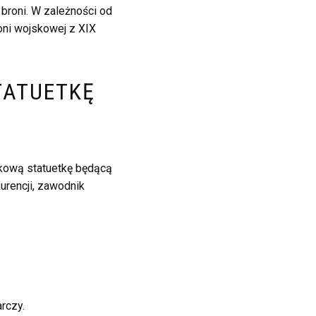
 broni. W zależności od
oni wojskowej z XIX
TATUETKĘ
tkową statuetkę będącą
kurencji, zawodnik
rczy.