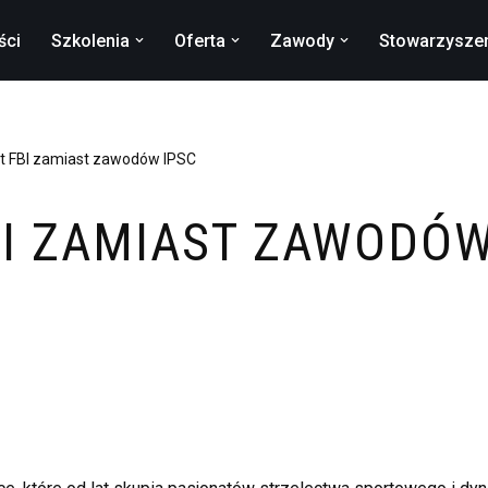
ści
Szkolenia
Oferta
Zawody
Stowarzysze
t FBI zamiast zawodów IPSC
BI ZAMIAST ZAWODÓW