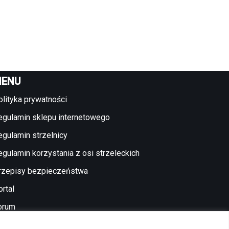
ENU
olityka prywatności
egulamin sklepu internetowego
egulamin strzelnicy
egulamin korzystania z osi strzeleckich
rzepisy bezpieczeństwa
rtal
orum
ennik strzelnicy