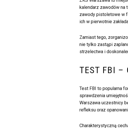
ZKS Warszawa to miejsc
kalendarz zawodów na te
zawody pistoletowe w fo
ich w pierwotnie zakłada
Zamiast tego, zorganizo
nie tylko zastąpi zapla
strzelectwa i doskonale
TEST FBI –
Test FBI to popularna f
sprawdzenia umiejętnośc
Warszawa uczestnicy bę
refleksu oraz opanowania
Charakterystyczną cechą