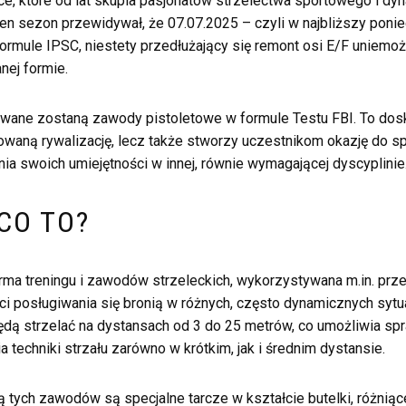
e, które od lat skupia pasjonatów strzelectwa sportowego i dy
n sezon przewidywał, że 07.07.2025 – czyli w najbliższy ponie
rmule IPSC, niestety przedłużający się remont osi E/F uniemo
nej formie.
wane zostaną zawody pistoletowe w formule Testu FBI. To dosko
nowaną rywalizację, lecz także stworzy uczestnikom okazję do 
nia swoich umiejętności w innej, równie wymagającej dyscyplinie
 CO TO?
orma treningu i zawodów strzeleckich, wykorzystywana m.in. pr
i posługiwania się bronią w różnych, często dynamicznych sytu
dą strzelać na dystansach od 3 do 25 metrów, co umożliwia spr
 techniki strzału zarówno w krótkim, jak i średnim dystansie.
 tych zawodów są specjalne tarcze w kształcie butelki, różniąc