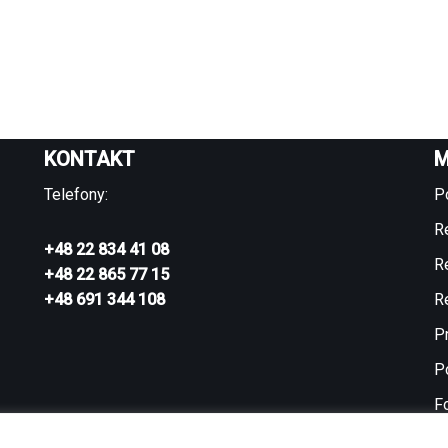
KONTAKT
M
Telefony:
P
R
+48 22 834 41 08
R
+48 22 865 77 15
+48 691 344 108
R
P
Po
F
C