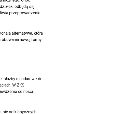
namicznego. Choć
działek, odbędą się
żliwia przeprowadzenie
nała alternatywa, która
spróbowania nowej formy
.
zez służby mundurowe do
acjach. W ZKS
awdzenie celności,
e się od klasycznych