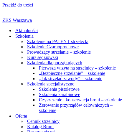
Przejdź do treści
ZKS Warszawa
Aktualności
Szkolenia
Szkolenie na PATENT strzelecki
Szkolenie Czarnoprochowe
Prowadzący strzelanie – szkolenie
Kurs sędziowski
Szkolenia dla początkujących
Pierwsza wizyta na strzelnicy – szkolenie
„Bezpieczne strzelanie” – szkolenie
„Jak strzelać zawody” – szkolenie
Szkolenia specjalistyczne
Szkolenia pistoletowe
Szkolenia karabinowe
Czyszczenie i konserwacja broni – szkolenie
Zerowanie przyrządów celowniczych –
szkolenie
Oferta
Cennik strzelnicy
Katalog Broni
Rezerwacja osi