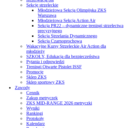
Sekcje strzeleckie
Młodzieżowa Sekcja Olimpijska ZKS
Warszawa
Młodzieżowa Sekcja Action Air
Sekcja PR22 – dynamiczne treningi strzelectwa
precyzyjnego
Sekcja Strzelania Dynamicznego
Sekcja Czarnoprochowa
Wakacyjne Kursy Strzeleckie Air Action dla
młodzieży
SZKOŁY, Edukacja dla bezpieczeństwa
Pytania i odpowiedzi
Treningi Otwarte Pistolet ISSF
Promocje
Sklep ZKS
Sklep sportowy ZKS
Zawody
Cennik
Zakup metryczek
ZKS MID-RANGE 2026 metryczki
Wyniki
Rankingi
Protokoły
Kalendarz