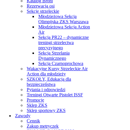
Katalog Broni
Rezerwacja osi
Sekcje strzeleckie
Młodzieżowa Sekcja
Olimpijska ZKS Warszawa
Młodzieżowa Sekcja Action
Air
Sekcja PR22 – dynamiczne
treningi strzelectwa
precyzyjnego
Sekcja Strzelania
Dynamicznego
Sekcja Czarnoprochowa
Wakacyjne Kursy Strzeleckie Air
Action dla młodzieży
SZKOŁY, Edukacja dla
bezpieczeństwa
Pytania i odpowiedzi
Treningi Otwarte Pistolet ISSF
Promocje
Sklep ZKS
Sklep sportowy ZKS
Zawody
Cennik
Zakup metryczek