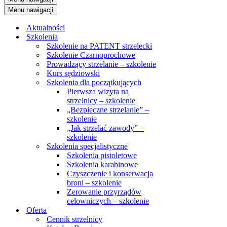
Menu nawigacji
Aktualności
Szkolenia
Szkolenie na PATENT strzelecki
Szkolenie Czarnoprochowe
Prowadzący strzelanie – szkolenie
Kurs sędziowski
Szkolenia dla początkujących
Pierwsza wizyta na
strzelnicy – szkolenie
„Bezpieczne strzelanie” –
szkolenie
„Jak strzelać zawody” –
szkolenie
Szkolenia specjalistyczne
Szkolenia pistoletowe
Szkolenia karabinowe
Czyszczenie i konserwacja
broni – szkolenie
Zerowanie przyrządów
celowniczych – szkolenie
Oferta
Cennik strzelnicy