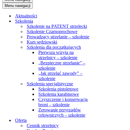
Menu nawigacji
Aktualności
Szkolenia
Szkolenie na PATENT strzelecki
Szkolenie Czarnoprochowe
Prowadzący strzelanie – szkolenie
Kurs sędziowski
Szkolenia dla początkujących
Pierwsza wizyta na
strzelnicy – szkolenie
„Bezpieczne strzelanie” –
szkolenie
„Jak strzelać zawody” –
szkolenie
Szkolenia specjalistyczne
Szkolenia pistoletowe
Szkolenia karabinowe
Czyszczenie i konserwacja
broni – szkolenie
Zerowanie przyrządów
celowniczych – szkolenie
Oferta
Cennik strzelnicy