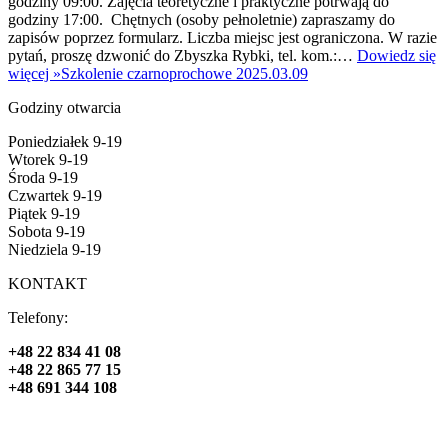
godziny 09:00. Zajęcia teoretyczne i praktyczne potrwają do
godziny 17:00. Chętnych (osoby pełnoletnie) zapraszamy do
zapisów poprzez formularz. Liczba miejsc jest ograniczona. W razie
pytań, proszę dzwonić do Zbyszka Rybki, tel. kom.:…
Dowiedz się
więcej »
Szkolenie czarnoprochowe 2025.03.09
Godziny otwarcia
Poniedziałek 9-19
Wtorek 9-19
Środa 9-19
Czwartek 9-19
Piątek 9-19
Sobota 9-19
Niedziela 9-19
KONTAKT
Telefony:
+48 22 834 41 08
+48 22 865 77 15
+48 691 344 108