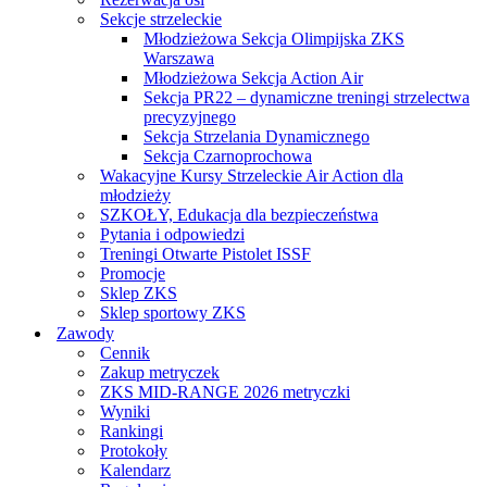
Sekcje strzeleckie
Młodzieżowa Sekcja Olimpijska ZKS
Warszawa
Młodzieżowa Sekcja Action Air
Sekcja PR22 – dynamiczne treningi strzelectwa
precyzyjnego
Sekcja Strzelania Dynamicznego
Sekcja Czarnoprochowa
Wakacyjne Kursy Strzeleckie Air Action dla
młodzieży
SZKOŁY, Edukacja dla bezpieczeństwa
Pytania i odpowiedzi
Treningi Otwarte Pistolet ISSF
Promocje
Sklep ZKS
Sklep sportowy ZKS
Zawody
Cennik
Zakup metryczek
ZKS MID-RANGE 2026 metryczki
Wyniki
Rankingi
Protokoły
Kalendarz