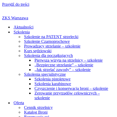
Przejdź do treści
ZKS Warszawa
Aktualności
Szkolenia
Szkolenie na PATENT strzelecki
Szkolenie Czarnoprochowe
Prowadzący strzelanie – szkolenie
Kurs sędziowski
Szkolenia dla początkujących
Pierwsza wizyta na strzelnicy – szkolenie
„Bezpieczne strzelanie” – szkolenie
„Jak strzelać zawody” – szkolenie
Szkolenia specjalistyczne
Szkolenia pistoletowe
Szkolenia karabinowe
Czyszczenie i konserwacja broni – szkolenie
Zerowanie przyrządów celowniczych –
szkolenie
Oferta
Cennik strzelnicy
Katalog Broni
Rezerwacja osi