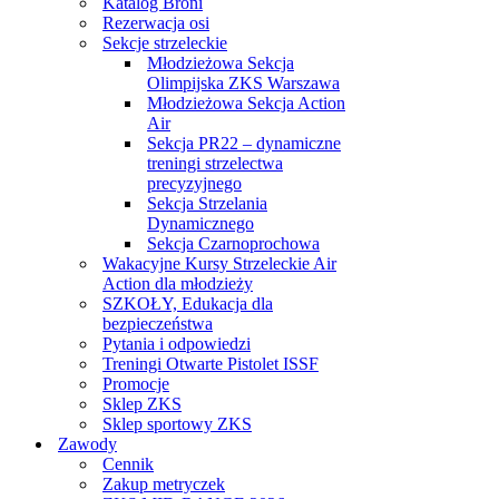
Katalog Broni
Rezerwacja osi
Sekcje strzeleckie
Młodzieżowa Sekcja
Olimpijska ZKS Warszawa
Młodzieżowa Sekcja Action
Air
Sekcja PR22 – dynamiczne
treningi strzelectwa
precyzyjnego
Sekcja Strzelania
Dynamicznego
Sekcja Czarnoprochowa
Wakacyjne Kursy Strzeleckie Air
Action dla młodzieży
SZKOŁY, Edukacja dla
bezpieczeństwa
Pytania i odpowiedzi
Treningi Otwarte Pistolet ISSF
Promocje
Sklep ZKS
Sklep sportowy ZKS
Zawody
Cennik
Zakup metryczek