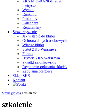
ZKS MID-RANGE 2026
metryczki
Wyniki
Rankingi
Protokoły
Kalendarz
Regulaminy
Stowarzyszenie
Jak wstąpić do klubu
Ochrona danych osobowych
Władze klubu
Statut ZKS Warszawa
Forum
Historia ZKS Warszawa
Składki członkowskie
Regulamin opłacania składek
Zapytania ofertowe
Sklep ZKS
Kontakt
Strona główna
»
szkolenie
szkolenie