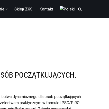
nie
Sklep ZKS
Kontakt
OSÓB POCZĄTKUJĄCYCH.
zelectwa dynamicznego dla osób początkujących.
rzelectwem praktycznym w formule IPSC/PiRO
sem: sdp@zks.waw.pl. Zajęcia poprowadzi