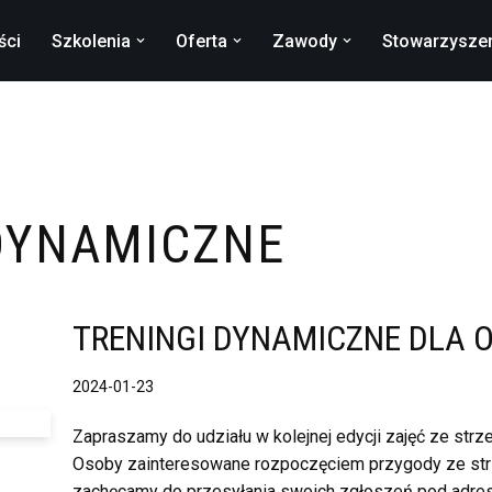
ści
Szkolenia
Oferta
Zawody
Stowarzysze
DYNAMICZNE
TRENINGI DYNAMICZNE DLA 
2024-01-23
Zapraszamy do udziału w kolejnej edycji zajęć ze str
Osoby zainteresowane rozpoczęciem przygody ze st
zachęcamy do przesyłania swoich zgłoszeń pod adre