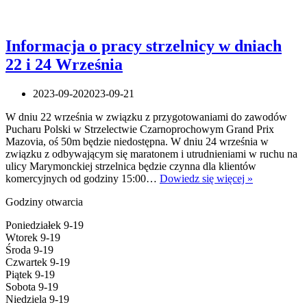
Informacja o pracy strzelnicy w dniach
22 i 24 Września
2023-09-20
2023-09-21
W dniu 22 września w związku z przygotowaniami do zawodów
Pucharu Polski w Strzelectwie Czarnoprochowym Grand Prix
Mazovia, oś 50m będzie niedostępna. W dniu 24 września w
związku z odbywającym się maratonem i utrudnieniami w ruchu na
ulicy Marymonckiej strzelnica będzie czynna dla klientów
Informacja
komercyjnych od godziny 15:00…
Dowiedz się więcej »
o
Godziny otwarcia
pracy
strzelnicy
Poniedziałek 9-19
w
Wtorek 9-19
dniach
Środa 9-19
22
Czwartek 9-19
i
Piątek 9-19
24
Sobota 9-19
Września
Niedziela 9-19