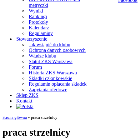
metryczki
Wyniki
Rankingi
Protokoły
Kalendarz
Regulaminy
Stowarzyszenie
Jak wstąpić do klubu
Ochrona danych osobowych
Władze klubu
Statut ZKS Warszawa
Forum
Historia ZKS Warszawa
Składki członkowskie
Regulamin opłacania składek
Zapytania ofertowe
Sklep ZKS
Kontakt
Strona główna
»
praca strzelnicy
praca strzelnicy