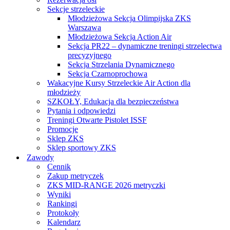
Sekcje strzeleckie
Młodzieżowa Sekcja Olimpijska ZKS
Warszawa
Młodzieżowa Sekcja Action Air
Sekcja PR22 – dynamiczne treningi strzelectwa
precyzyjnego
Sekcja Strzelania Dynamicznego
Sekcja Czarnoprochowa
Wakacyjne Kursy Strzeleckie Air Action dla
młodzieży
SZKOŁY, Edukacja dla bezpieczeństwa
Pytania i odpowiedzi
Treningi Otwarte Pistolet ISSF
Promocje
Sklep ZKS
Sklep sportowy ZKS
Zawody
Cennik
Zakup metryczek
ZKS MID-RANGE 2026 metryczki
Wyniki
Rankingi
Protokoły
Kalendarz