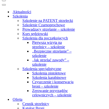
Menu
nawigacji
Menu
nawigacji
Aktualności
Szkolenia
Szkolenie na PATENT strzelecki
Szkolenie Czarnoprochowe
Prowadzący strzelanie – szkolenie
Kurs sędziowski
Szkolenia dla początkujących
Pierwsza wizyta na
strzelnicy – szkolenie
„Bezpieczne strzelanie” –
szkolenie
„Jak strzelać zawody” –
szkolenie
Szkolenia specjalistyczne
Szkolenia pistoletowe
Szkolenia karabinowe
Czyszczenie i konserwacja
broni – szkolenie
Zerowanie przyrządów
celowniczych – szkolenie
Oferta
Cennik strzelnicy
Katalog Broni