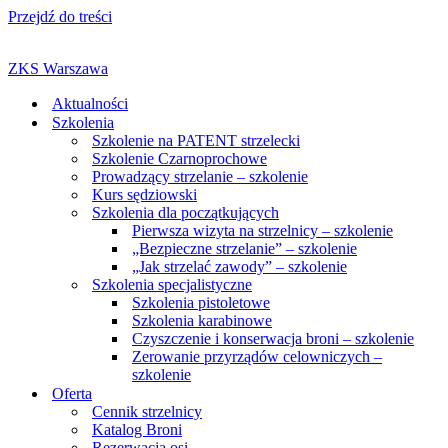
Przejdź do treści
ZKS Warszawa
Aktualności
Szkolenia
Szkolenie na PATENT strzelecki
Szkolenie Czarnoprochowe
Prowadzący strzelanie – szkolenie
Kurs sędziowski
Szkolenia dla początkujących
Pierwsza wizyta na strzelnicy – szkolenie
„Bezpieczne strzelanie” – szkolenie
„Jak strzelać zawody” – szkolenie
Szkolenia specjalistyczne
Szkolenia pistoletowe
Szkolenia karabinowe
Czyszczenie i konserwacja broni – szkolenie
Zerowanie przyrządów celowniczych –
szkolenie
Oferta
Cennik strzelnicy
Katalog Broni
Rezerwacja osi