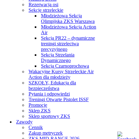
Rezerwacja osi
Sekcje strzeleckie
Młodzieżowa Sekcja
Olimpijska ZKS Warszawa
Młodzieżowa Sekcja Action
Air
Sekcja PR22 – dynamiczne
treningi strzelectwa
precyzyjnego
Sekcja Strzelania
Dynamicznego
Sekcja Czarnoprochowa
Wakacyjne Kursy Strzeleckie Air
Action dla młodzieży
SZKOŁY, Edukacja dla
bezpieczeństwa
Pytania i odpowiedzi
Treningi Otwarte Pistolet ISSF
Promocje
Sklep ZKS
Sklep sportowy ZKS
Zawody
Cennik
Zakup metryczek
ZKS MID-RANGE 2026