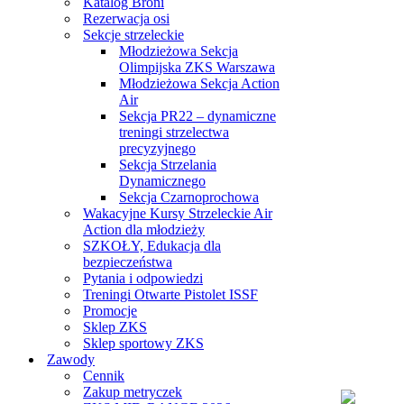
Katalog Broni
Rezerwacja osi
Sekcje strzeleckie
Młodzieżowa Sekcja
Olimpijska ZKS Warszawa
Młodzieżowa Sekcja Action
Air
Sekcja PR22 – dynamiczne
treningi strzelectwa
precyzyjnego
Sekcja Strzelania
Dynamicznego
Sekcja Czarnoprochowa
Wakacyjne Kursy Strzeleckie Air
Action dla młodzieży
SZKOŁY, Edukacja dla
bezpieczeństwa
Pytania i odpowiedzi
Treningi Otwarte Pistolet ISSF
Promocje
Sklep ZKS
Sklep sportowy ZKS
Zawody
Cennik
Zakup metryczek