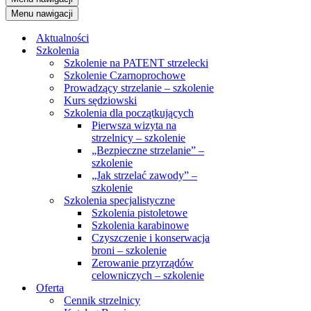
Menu nawigacji
Aktualności
Szkolenia
Szkolenie na PATENT strzelecki
Szkolenie Czarnoprochowe
Prowadzący strzelanie – szkolenie
Kurs sędziowski
Szkolenia dla początkujących
Pierwsza wizyta na
strzelnicy – szkolenie
„Bezpieczne strzelanie” –
szkolenie
„Jak strzelać zawody” –
szkolenie
Szkolenia specjalistyczne
Szkolenia pistoletowe
Szkolenia karabinowe
Czyszczenie i konserwacja
broni – szkolenie
Zerowanie przyrządów
celowniczych – szkolenie
Oferta
Cennik strzelnicy