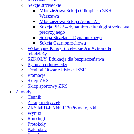
Sekcje strzeleckie
Młodzieżowa Sekcja Olimpijska ZKS
Warszawa
Młodzieżowa Sekcja Action Air
Sekcja PR22 – dynamiczne treningi strzelectwa
precyzyjnego
Sekcja Strzelania Dynamicznego
Sekcja Czarnoprochowa
Wakacyjne Kursy Strzeleckie Air Action dla
młodzieży
SZKOŁY, Edukacja dla bezpieczeństwa
Pytania i odpowiedzi
Treningi Otwarte Pistolet ISSF
Promocje
Sklep ZKS
Sklep sportowy ZKS
Zawody
Cennik
Zakup metryczek
ZKS MID-RANGE 2026 metryczki
Wyniki
Rankingi
Protokoły
Kalendarz