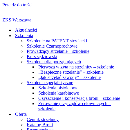
Przejdź do treści
ZKS Warszawa
Aktualności
Szkolenia
Szkolenie na PATENT strzelecki
Szkolenie Czarnoprochowe
Prowadzący strzelanie – szkolenie
Kurs sędziowski
Szkolenia dla początkujących
Pierwsza wizyta na strzelnicy – szkolenie
„Bezpieczne strzelanie” – szkolenie
„Jak strzelać zawody” – szkolenie
Szkolenia specjalistyczne
Szkolenia pistoletowe
Szkolenia karabinowe
Czyszczenie i konserwacja broni – szkolenie
Zerowanie przyrządów celowniczych –
szkolenie
Oferta
Cennik strzelnicy
Katalog Broni
Rezerwacja osi