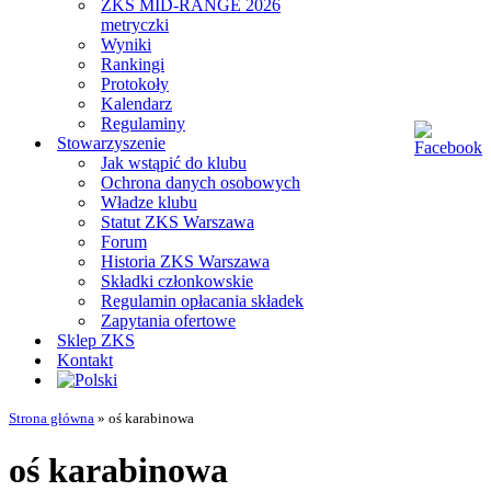
ZKS MID-RANGE 2026
metryczki
Wyniki
Rankingi
Protokoły
Kalendarz
Regulaminy
Stowarzyszenie
Jak wstąpić do klubu
Ochrona danych osobowych
Władze klubu
Statut ZKS Warszawa
Forum
Historia ZKS Warszawa
Składki członkowskie
Regulamin opłacania składek
Zapytania ofertowe
Sklep ZKS
Kontakt
Strona główna
»
oś karabinowa
oś karabinowa