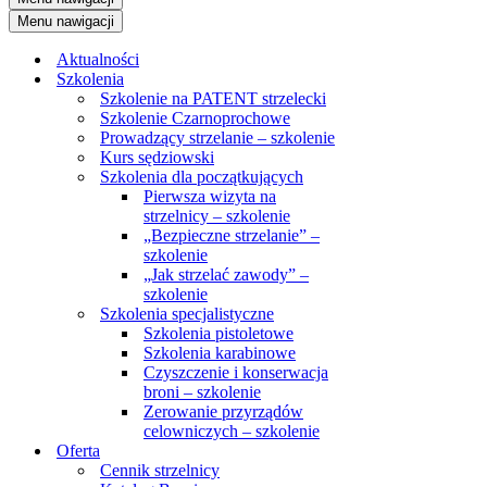
Menu nawigacji
Aktualności
Szkolenia
Szkolenie na PATENT strzelecki
Szkolenie Czarnoprochowe
Prowadzący strzelanie – szkolenie
Kurs sędziowski
Szkolenia dla początkujących
Pierwsza wizyta na
strzelnicy – szkolenie
„Bezpieczne strzelanie” –
szkolenie
„Jak strzelać zawody” –
szkolenie
Szkolenia specjalistyczne
Szkolenia pistoletowe
Szkolenia karabinowe
Czyszczenie i konserwacja
broni – szkolenie
Zerowanie przyrządów
celowniczych – szkolenie
Oferta
Cennik strzelnicy