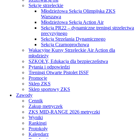
Sekcje strzeleckie
Młodzieżowa Sekcja Olimpijska ZKS
Warszawa
Młodzieżowa Sekcja Action Air
Sekcja PR22 – dynamiczne treningi strzelectwa
precyzyjnego
Sekcja Strzelania Dynamicznego
Sekcja Czarnoprochowa
Wakacyjne Kursy Strzeleckie Air Action dla
młodzieży
SZKOŁY, Edukacja dla bezpieczeństwa
Pytania i odpowiedzi
Treningi Otwarte Pistolet ISSF
Promocje
Sklep ZKS
Sklep sportowy ZKS
Zawody
Cennik
Zakup metryczek
ZKS MID-RANGE 2026 metryczki
Wyniki
Rankingi
Protokoły
Kalendarz