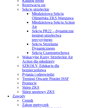
Katalog Broni
Rezerwacja osi
Sekcje strzeleckie
Młodzieżowa Sekcja
Olimpijska ZKS Warszawa
Młodzieżowa Sekcja Action
Air
Sekcja PR22 – dynamiczne
treningi strzelectwa
precyzyjnego
Sekcja Strzelania
Dynamicznego
Sekcja Czarnoprochowa
Wakacyjne Kursy Strzeleckie Air
Action dla młodzieży
SZKOŁY, Edukacja dla
bezpieczeństwa
Pytania i odpowiedzi
Treningi Otwarte Pistolet ISSF
Promocje
Sklep ZKS
Sklep sportowy ZKS
Zawody
Cennik
Zakup metryczek