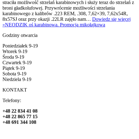
straciła możliwość strzelań karabinowych i służy teraz do strzelań z
broni gładkolufowej. Przywrócenie możliwości strzelania
karabinowego z kalibrów .223 REM, .308, 7,62×39, 7,62x54R,
8x57SJ oraz przy okazji .22LR zajęło nam…
Dowiedz się więcej
»
NEODZIK oś karabinowa. Promocja mikołajkowa
Godziny otwarcia
Poniedziałek 9-19
Wtorek 9-19
Środa 9-19
Czwartek 9-19
Piątek 9-19
Sobota 9-19
Niedziela 9-19
KONTAKT
Telefony:
+48 22 834 41 08
+48 22 865 77 15
+48 691 344 108