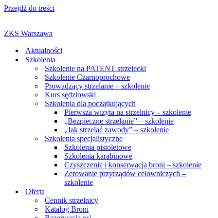
Przejdź do treści
ZKS Warszawa
Aktualności
Szkolenia
Szkolenie na PATENT strzelecki
Szkolenie Czarnoprochowe
Prowadzący strzelanie – szkolenie
Kurs sędziowski
Szkolenia dla początkujących
Pierwsza wizyta na strzelnicy – szkolenie
„Bezpieczne strzelanie” – szkolenie
„Jak strzelać zawody” – szkolenie
Szkolenia specjalistyczne
Szkolenia pistoletowe
Szkolenia karabinowe
Czyszczenie i konserwacja broni – szkolenie
Zerowanie przyrządów celowniczych –
szkolenie
Oferta
Cennik strzelnicy
Katalog Broni
Rezerwacja osi