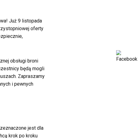
wa! Już 9 listopada
rzystopniowej oferty
ezpiecznie,
znej obsługi broni
uczestnicy będą mogli
riuszach. Zapraszamy
anych i pewnych
zeznaczone jest dla
chcą krok po kroku