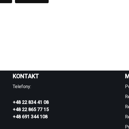
KONTAKT
M
Telefony:
P
R
+48 22 834 41 08
R
+48 22 865 77 15
+48 691 344 108
R
P