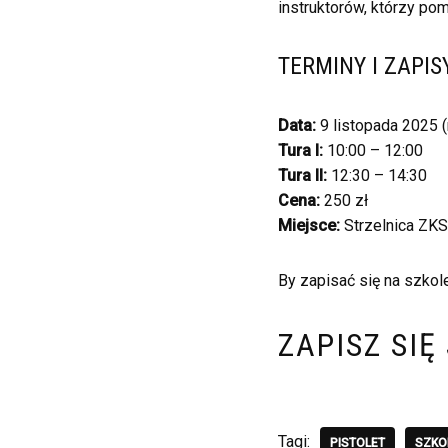
instruktorów, którzy po
TERMINY I ZAPIS
Data:
9 listopada 2025 (
Tura I:
10:00 – 12:00
Tura II:
12:30 – 14:30
Cena:
250 zł
Miejsce:
Strzelnica ZKS
By zapisać się na szkole
ZAPISZ SIĘ
Tagi:
PISTOLET
SZKO