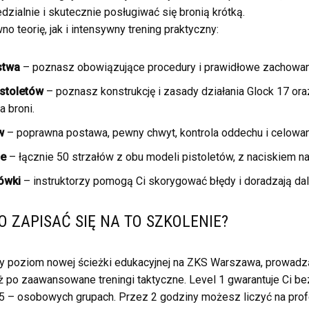
dzialnie i skutecznie posługiwać się bronią krótką.
 teorię, jak i intensywny trening praktyczny:
stwa
– poznasz obowiązujące procedury i prawidłowe zachowania
stoletów
– poznasz konstrukcję i zasady działania Glock 17 or
a broni.
w
– poprawna postawa, pewny chwyt, kontrola oddechu i celowan
ie
– łącznie 50 strzałów z obu modeli pistoletów, z naciskiem na 
ówki
– instruktorzy pomogą Ci skorygować błędy i doradzają dal
 ZAPISAĆ SIĘ NA TO SZKOLENIE?
zy poziom nowej ścieżki edukacyjnej na ZKS Warszawa, prowadz
aż po zaawansowane treningi taktyczne. Level 1 gwarantuje Ci b
5 – osobowych grupach. Przez 2 godziny możesz liczyć na prof