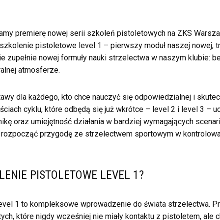
amy premierę nowej serii szkoleń pistoletowych na ZKS Warsza
szkolenie pistoletowe level 1 – pierwszy moduł naszej nowej, t
ie zupełnie nowej formuły nauki strzelectwa w naszym klubie: b
ralnej atmosferze.
tawy dla każdego, kto chce nauczyć się odpowiedzialnej i skutec
ęściach cyklu, które odbędą się już wkrótce – level 2 i level 3 – 
mikę oraz umiejętność działania w bardziej wymagających scena
ą rozpocząć przygodę ze strzelectwem sportowym w kontrolow
LENIE PISTOLETOWE LEVEL 1?
level 1 to kompleksowe wprowadzenie do świata strzelectwa. Pr
ch, które nigdy wcześniej nie miały kontaktu z pistoletem, ale 