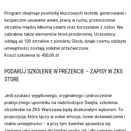
Program obejmuje powtórkę kluczowych technik, generowanie i
bezpieczne usuwanie awarii, pracę w ruchu, przenoszenie
strzałów między kilkoma celami oraz korzystanie z osłon. Nie
zabraknie także elementów teorii proobronnej. Uczestnicy
oddają aż 100 strzałów z pistoletu Glock, dzięki czemu zdobyte
umiejętności zostają solidnie przećwiczone.
Koszt szkolenia to 450,00 zł.
PODARUJ SZKOLENIE W PREZENCIE – ZAPISY W ZKS
STORE
Jeśli szukasz wyjątkowego, oryginalnego i jednocześnie
praktycznego upominku na nadchodzące Święta, szkolenia
strzeleckie na ZKS Warszawa będą doskonałym wyborem. To
propozycja, która łączy w sobie emocje, nowe doświadczenia i
realne umiejętności – a przy tym świetnie sprawdza się
zarówno jako prezent dla bliskiej osoby, jak i dla samego siebie!