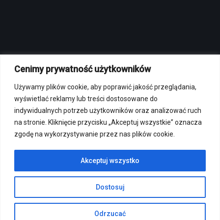
Cenimy prywatność użytkowników
MENU
Używamy plików cookie, aby poprawić jakość przeglądania,
Polityka prywatności
wyświetlać reklamy lub treści dostosowane do
Regulamin sklepu internetowego
indywidualnych potrzeb użytkowników oraz analizować ruch
Regulamin strzelnicy
na stronie. Kliknięcie przycisku „Akceptuj wszystkie” oznacza
zgodę na wykorzystywanie przez nas plików cookie.
Regulamin korzystania z osi strzeleckich
Przepisy bezpieczeństwa
Akceptuj wszystko
Portal
Dostosuj
Forum
Cennik strzelnicy
Odrzucać