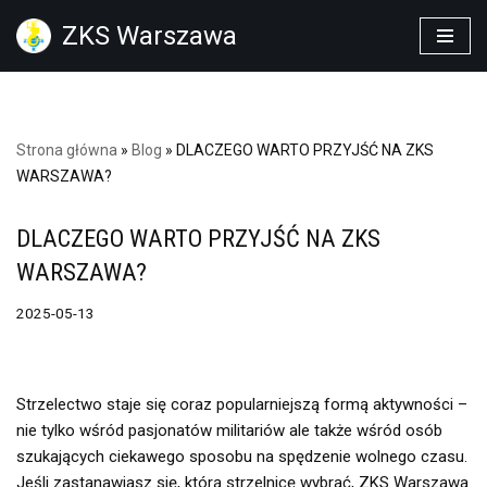
ZKS Warszawa
Przejdź
do
treści
Strona główna
»
Blog
»
DLACZEGO WARTO PRZYJŚĆ NA ZKS
WARSZAWA?
DLACZEGO WARTO PRZYJŚĆ NA ZKS
WARSZAWA?
2025-05-13
Strzelectwo staje się coraz popularniejszą formą aktywności –
nie tylko wśród pasjonatów militariów ale także wśród osób
szukających ciekawego sposobu na spędzenie wolnego czasu.
Jeśli zastanawiasz się, którą strzelnicę wybrać, ZKS Warszawa