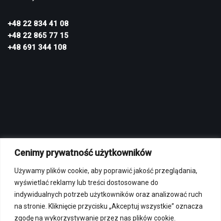
+48 22 834 41 08
+48 22 865 77 15
+48 691 344 108
Cenimy prywatność użytkowników
MENU
Używamy plików cookie, aby poprawić jakość przeglądania,
Polityka prywatności
wyświetlać reklamy lub treści dostosowane do
Regulamin sklepu internetowego
indywidualnych potrzeb użytkowników oraz analizować ruch
Regulamin strzelnicy
na stronie. Kliknięcie przycisku „Akceptuj wszystkie” oznacza
zgodę na wykorzystywanie przez nas plików cookie.