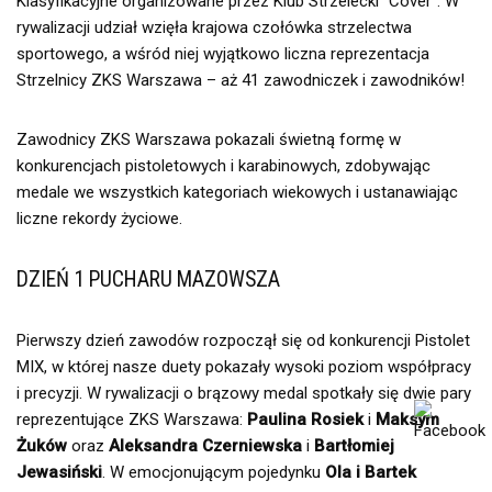
Klasyfikacyjne organizowane przez Klub Strzelecki “Cover”. W
rywalizacji udział wzięła krajowa czołówka strzelectwa
sportowego, a wśród niej wyjątkowo liczna reprezentacja
Strzelnicy ZKS Warszawa – aż 41 zawodniczek i zawodników!
Zawodnicy ZKS Warszawa pokazali świetną formę w
konkurencjach pistoletowych i karabinowych, zdobywając
medale we wszystkich kategoriach wiekowych i ustanawiając
liczne rekordy życiowe.
DZIEŃ 1 PUCHARU MAZOWSZA
Pierwszy dzień zawodów rozpoczął się od konkurencji Pistolet
MIX, w której nasze duety pokazały wysoki poziom współpracy
i precyzji. W rywalizacji o brązowy medal spotkały się dwie pary
reprezentujące ZKS Warszawa:
Paulina Rosiek
i
Maksym
Żuków
oraz
Aleksandra Czerniewska
i
Bartłomiej
Jewasiński
. W emocjonującym pojedynku
Ola i Bartek