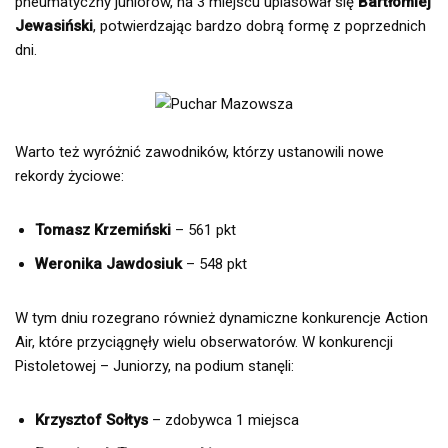
pneumatyczny juniorów, na 3 miejscu uplasował się
Bartłomiej
Jewasiński
, potwierdzając bardzo dobrą formę z poprzednich
dni.
Warto też wyróżnić zawodników, którzy ustanowili nowe
rekordy życiowe:
Tomasz Krzemiński
– 561 pkt
Weronika Jawdosiuk
– 548 pkt
W tym dniu rozegrano również dynamiczne konkurencje Action
Air, które przyciągnęły wielu obserwatorów. W konkurencji
Pistoletowej – Juniorzy, na podium stanęli:
Krzysztof Sołtys
– zdobywca 1 miejsca