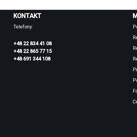
KONTAKT
M
Telefony:
P
R
+48 22 834 41 08
R
+48 22 865 77 15
+48 691 344 108
R
P
Po
F
C