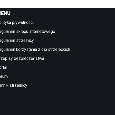
ENU
olityka prywatności
egulamin sklepu internetowego
egulamin strzelnicy
egulamin korzystania z osi strzeleckich
rzepisy bezpieczeństwa
rtal
orum
ennik strzelnicy