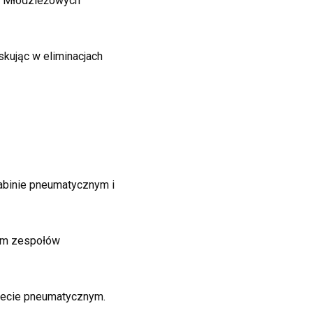
s Młodzieżowych
kując w eliminacjach
rabinie pneumatycznym i
nym zespołów
olecie pneumatycznym.