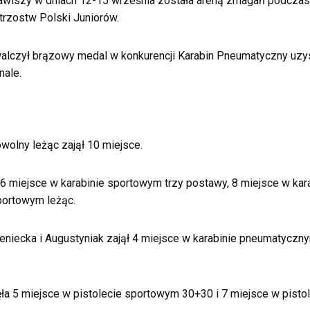
Zawiszy w dniach 12-15 września została areną zmagań podcza
trzostw Polski Juniorów.
alczył brązowy medal w konkurencji Karabin Pneumatyczny uzys
nale.
wolny leżąc zajął 10 miejsce.
 6 miejsce w karabinie sportowym trzy postawy, 8 miejsce w ka
portowym leżąc.
eniecka i Augustyniak zajął 4 miejsce w karabinie pneumatycz
ęła 5 miejsce w pistolecie sportowym 30+30 i 7 miejsce w pist