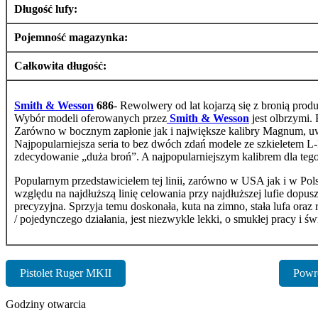
Długość lufy:
Pojemność magazynka:
Całkowita długość:
Smith & Wesson
686
- Rewolwery od lat kojarzą się z bronią pro
Wybór modeli oferowanych przez
Smith & Wesson
jest olbrzymi.
Zarówno w bocznym zapłonie jak i największe kalibry Magnum, uw
Najpopularniejsza seria to bez dwóch zdań modele ze szkieletem 
zdecydowanie „duża broń”. A najpopularniejszym kalibrem dla teg
Popularnym przedstawicielem tej linii, zarówno w USA jak i w Pols
względu na najdłuższą linię celowania przy najdłuższej lufie dopus
precyzyjna. Sprzyja temu doskonała, kuta na zimno, stała lufa ora
/ pojedynczego działania, jest niezwykle lekki, o smukłej pracy i 
Pistolet Ruger MKII
Powr
Godziny otwarcia