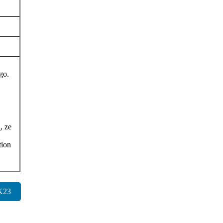
go.
, ze
tion
K23