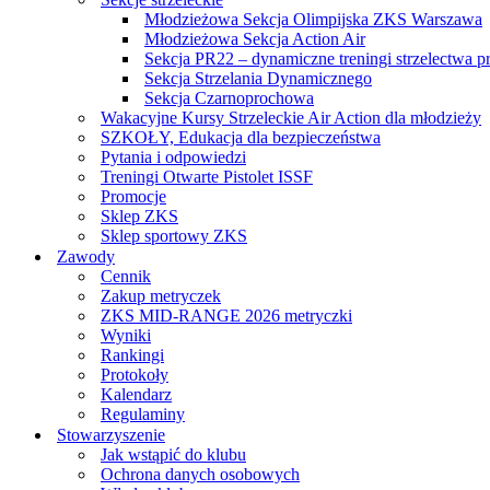
Młodzieżowa Sekcja Olimpijska ZKS Warszawa
Młodzieżowa Sekcja Action Air
Sekcja PR22 – dynamiczne treningi strzelectwa p
Sekcja Strzelania Dynamicznego
Sekcja Czarnoprochowa
Wakacyjne Kursy Strzeleckie Air Action dla młodzieży
SZKOŁY, Edukacja dla bezpieczeństwa
Pytania i odpowiedzi
Treningi Otwarte Pistolet ISSF
Promocje
Sklep ZKS
Sklep sportowy ZKS
Zawody
Cennik
Zakup metryczek
ZKS MID-RANGE 2026 metryczki
Wyniki
Rankingi
Protokoły
Kalendarz
Regulaminy
Stowarzyszenie
Jak wstąpić do klubu
Ochrona danych osobowych