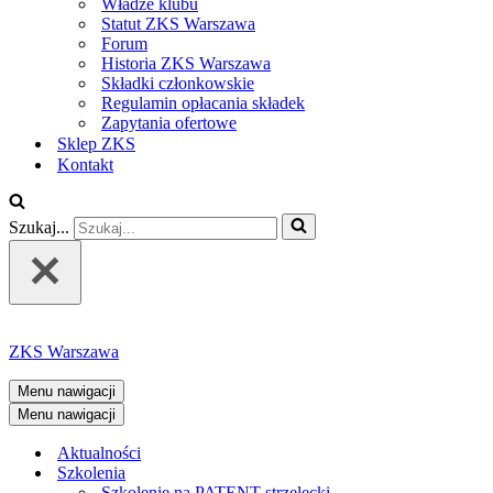
Władze klubu
Statut ZKS Warszawa
Forum
Historia ZKS Warszawa
Składki członkowskie
Regulamin opłacania składek
Zapytania ofertowe
Sklep ZKS
Kontakt
Szukaj...
ZKS Warszawa
Menu nawigacji
Menu nawigacji
Aktualności
Szkolenia
Szkolenie na PATENT strzelecki