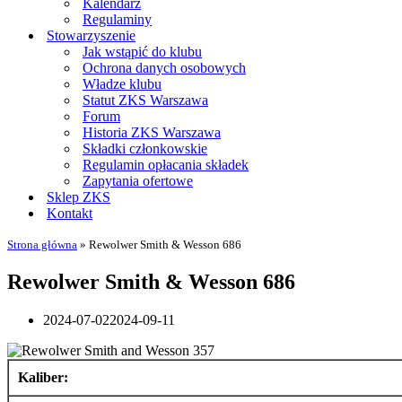
Kalendarz
Regulaminy
Stowarzyszenie
Jak wstąpić do klubu
Ochrona danych osobowych
Władze klubu
Statut ZKS Warszawa
Forum
Historia ZKS Warszawa
Składki członkowskie
Regulamin opłacania składek
Zapytania ofertowe
Sklep ZKS
Kontakt
Strona główna
»
Rewolwer Smith & Wesson 686
Rewolwer Smith & Wesson 686
2024-07-02
2024-09-11
Kaliber: