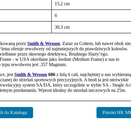
15,2 cm
6
30,3 cm
dukowaną przez
Smith & Wesson
. Zaraz za Coltem, lub nawet obok nie
 Firma oferuje rewolwery od najmniejszych do prawdziwych kolosów.
ielbiane przez sławnego detektywa, Brudnego Harry’ego.
L-Frame - w USA określane jako średnie (Medium Frame) u nas to
o typu rewolweru jest .357 Magnum.
ce, jest
Smith & Wesson
686
z lufą 6 cali, najchętniej u nas wybieraną
zczanej do strzelań sportowych precyzyjnych. A broń ta jest niezwykle
z rewelacyjny system SA/DA, który szczególnie w trybie SA - Single Ac
świetnym przełamaniu. Wprost idealny do strzelań tarczowych na 25m.
ót do Katalogu
Pistolet HK M