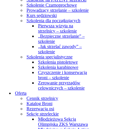
Szkolenie Czarnoprochowe
Prowadzący strzelanie – szkolenie
Kurs sędziowski
Szkolenia dla początkujących
Pierwsza wizyta na
strzelnicy – szkolenie
„Bezpieczne strzelanie” –
szkolenie
„Jak strzelać zawody” –
szkolenie
Szkolenia specjalistyczne
Szkolenia pistoletowe
Szkolenia karabinowe
Czyszczenie i konserwacja
broni – szkolenie
Zerowanie przyrządów
celowniczych – szkolenie
Oferta
Cennik strzelnicy
Katalog Broni
Rezerwacja osi
Sekcje strzeleckie
Młodzieżowa Sekcja
Olimpijska ZKS Warszawa