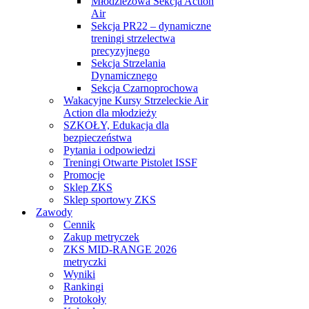
Młodzieżowa Sekcja Action
Air
Sekcja PR22 – dynamiczne
treningi strzelectwa
precyzyjnego
Sekcja Strzelania
Dynamicznego
Sekcja Czarnoprochowa
Wakacyjne Kursy Strzeleckie Air
Action dla młodzieży
SZKOŁY, Edukacja dla
bezpieczeństwa
Pytania i odpowiedzi
Treningi Otwarte Pistolet ISSF
Promocje
Sklep ZKS
Sklep sportowy ZKS
Zawody
Cennik
Zakup metryczek
ZKS MID-RANGE 2026
metryczki
Wyniki
Rankingi
Protokoły