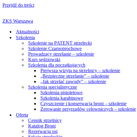
Przejdź do treści
ZKS Warszawa
Aktualności
Szkolenia
Szkolenie na PATENT strzelecki
Szkolenie Czarnoprochowe
Prowadzący strzelanie – szkolenie
Kurs sędziowski
Szkolenia dla początkujących
Pierwsza wizyta na strzelnicy – szkolenie
„Bezpieczne strzelanie” – szkolenie
„Jak strzelać zawody” – szkolenie
Szkolenia specjalistyczne
Szkolenia pistoletowe
Szkolenia karabinowe
Czyszczenie i konserwacja broni – szkolenie
Zerowanie przyrządów celowniczych – szkolenie
Oferta
Cennik strzelnicy
Katalog Broni
Rezerwacja osi
Sekcje strzeleckie