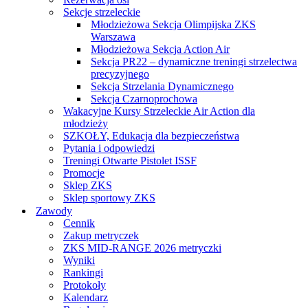
Sekcje strzeleckie
Młodzieżowa Sekcja Olimpijska ZKS
Warszawa
Młodzieżowa Sekcja Action Air
Sekcja PR22 – dynamiczne treningi strzelectwa
precyzyjnego
Sekcja Strzelania Dynamicznego
Sekcja Czarnoprochowa
Wakacyjne Kursy Strzeleckie Air Action dla
młodzieży
SZKOŁY, Edukacja dla bezpieczeństwa
Pytania i odpowiedzi
Treningi Otwarte Pistolet ISSF
Promocje
Sklep ZKS
Sklep sportowy ZKS
Zawody
Cennik
Zakup metryczek
ZKS MID-RANGE 2026 metryczki
Wyniki
Rankingi
Protokoły
Kalendarz