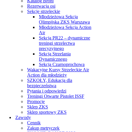
Katalog Broni
Rezerwacja osi
Sekcje strzeleckie
Młodzieżowa Sekcja
Olimpijska ZKS Warszawa
Młodzieżowa Sekcja Action
Air
Sekcja PR22 – dynamiczne
treningi strzelectwa
precyzyjnego
Sekcja Strzelania
Dynamicznego
Sekcja Czarnoprochowa
Wakacyjne Kursy Strzeleckie Air
Action dla młodzieży
SZKOŁY, Edukacja dla
bezpieczeństwa
Pytania i odpowiedzi
Treningi Otwarte Pistolet ISSF
Promocje
Sklep ZKS
Sklep sportowy ZKS
Zawody
Cennik
Zakup metryczek