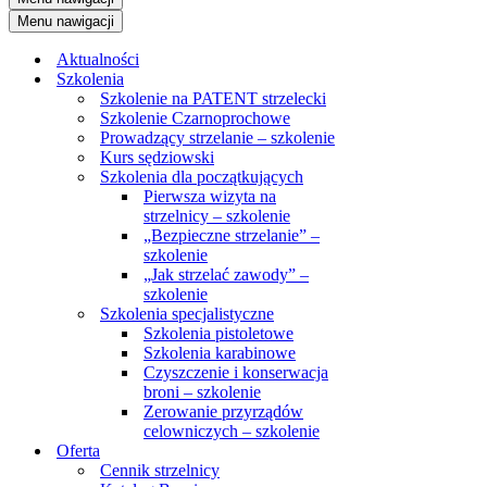
Menu nawigacji
Aktualności
Szkolenia
Szkolenie na PATENT strzelecki
Szkolenie Czarnoprochowe
Prowadzący strzelanie – szkolenie
Kurs sędziowski
Szkolenia dla początkujących
Pierwsza wizyta na
strzelnicy – szkolenie
„Bezpieczne strzelanie” –
szkolenie
„Jak strzelać zawody” –
szkolenie
Szkolenia specjalistyczne
Szkolenia pistoletowe
Szkolenia karabinowe
Czyszczenie i konserwacja
broni – szkolenie
Zerowanie przyrządów
celowniczych – szkolenie
Oferta
Cennik strzelnicy