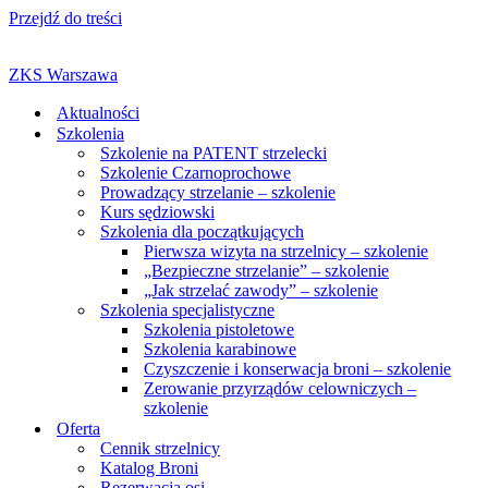
Przejdź do treści
ZKS Warszawa
Aktualności
Szkolenia
Szkolenie na PATENT strzelecki
Szkolenie Czarnoprochowe
Prowadzący strzelanie – szkolenie
Kurs sędziowski
Szkolenia dla początkujących
Pierwsza wizyta na strzelnicy – szkolenie
„Bezpieczne strzelanie” – szkolenie
„Jak strzelać zawody” – szkolenie
Szkolenia specjalistyczne
Szkolenia pistoletowe
Szkolenia karabinowe
Czyszczenie i konserwacja broni – szkolenie
Zerowanie przyrządów celowniczych –
szkolenie
Oferta
Cennik strzelnicy
Katalog Broni
Rezerwacja osi