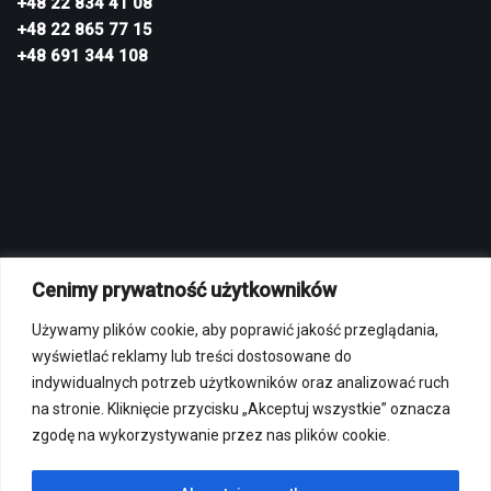
+48 22 834 41 08
+48 22 865 77 15
+48 691 344 108
Cenimy prywatność użytkowników
MENU
Używamy plików cookie, aby poprawić jakość przeglądania,
Polityka prywatności
wyświetlać reklamy lub treści dostosowane do
Regulamin sklepu internetowego
indywidualnych potrzeb użytkowników oraz analizować ruch
Regulamin strzelnicy
na stronie. Kliknięcie przycisku „Akceptuj wszystkie” oznacza
zgodę na wykorzystywanie przez nas plików cookie.
Regulamin korzystania z osi strzeleckich
Przepisy bezpieczeństwa