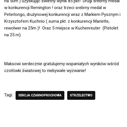
na 50m ) uzyskując świetny wynik 85 pkt! Drugi srebrny medal
w konkurencji Remington ! oraz trzeci srebrny medal w
Peterlongo, drużynowej konkurencji wraz z Markiem Pysznym i
Krzysztofem Kuchnio ( suma pkt. z konkurencji Mariette,
rewolwer na 25m )! Oraz 5 miejsce w Kuchenreuter (Pistolet
na 25 m)
Maksowi serdecznie gratulujemy wspaniałych wyników wśród
czołówki światowej to niebywałe wyzwanie!
Tagi:
SEKCJA CZARNOPROCHOWA
STRZELECTWO