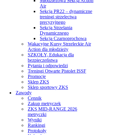
Młodzieżowa Sekcja Action
Air
Sekcja PR22 – dynamiczne
treningi strzelectwa
precyzyjnego
Sekcja Strzelania
Dynamicznego
Sekcja Czarnoprochowa
Wakacyjne Kursy Strzeleckie Air
Action dla młodzieży
SZKOŁY, Edukacja dla
bezpieczeństwa
Pytania i odpowiedzi
Treningi Otwarte Pistolet ISSF
Promocje
Sklep ZKS
Sklep sportowy ZKS
Zawody
Cennik
Zakup metryczek
ZKS MID-RANGE 2026
metryczki
Wyniki
Rankingi
Protokoły