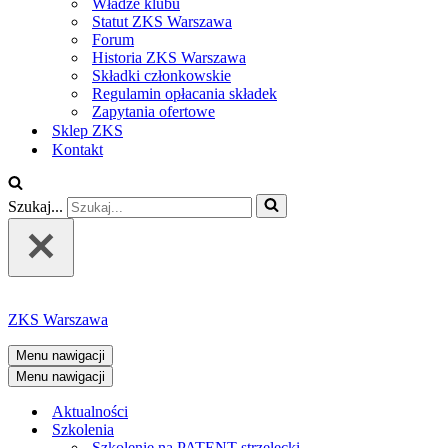
Władze klubu
Statut ZKS Warszawa
Forum
Historia ZKS Warszawa
Składki członkowskie
Regulamin opłacania składek
Zapytania ofertowe
Sklep ZKS
Kontakt
Szukaj...
ZKS Warszawa
Menu nawigacji
Menu nawigacji
Aktualności
Szkolenia
Szkolenie na PATENT strzelecki