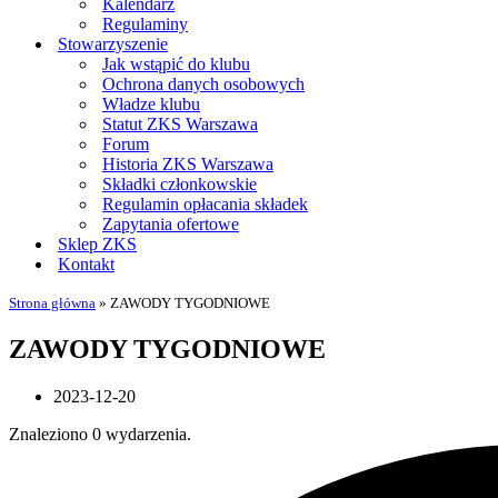
Kalendarz
Regulaminy
Stowarzyszenie
Jak wstąpić do klubu
Ochrona danych osobowych
Władze klubu
Statut ZKS Warszawa
Forum
Historia ZKS Warszawa
Składki członkowskie
Regulamin opłacania składek
Zapytania ofertowe
Sklep ZKS
Kontakt
Strona główna
»
ZAWODY TYGODNIOWE
ZAWODY TYGODNIOWE
2023-12-20
Znaleziono 0 wydarzenia.