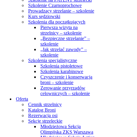
Szkolenie Czarnoprochowe
Prowadzący strzelanie – szkolenie
Kurs sędziowski
Szkolenia dla początkujących
Pierwsza wizyta na
strzelnicy – szkolenie
„Bezpieczne strzelanie” –
szkolenie
„Jak strzelać zawody” –
szkolenie
Szkolenia specjalistyczne
Szkolenia pistoletowe
Szkolenia karabinowe
Czyszczenie i konserwacja
broni – szkolenie
Zerowanie przyrządów
celowniczych – szkolenie
Oferta
Cennik strzelnicy
Katalog Broni
Rezerwacja osi
Sekcje strzeleckie
Młodzieżowa Sekcja
Olimpijska ZKS Warszawa