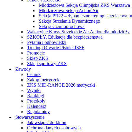
Młodzieżowa Sekcja Olimpijska ZKS Warszawa
Młodzieżowa Sekcja Action Air
Sekcja PR22 – dynamiczne treningi strzelectwa p
Sekcja Strzelania Dynamicznego
Sekcja Czarnoprochowa
Wakacyjne Kursy Strzeleckie Air Action dla młodzieży
SZKOŁY, Edukacja dla bezpieczeństwa
Pytania i odpowiedzi
Treningi Otwarte Pistolet ISSF
Promocje
Sklep ZKS
Sklep sportowy ZKS
Zawody
Cennik
Zakup metryczek
ZKS MID-RANGE 2026 metryczki
Wyniki
Rankingi
Protokoły
Kalendarz
Regulaminy
Stowarzyszenie
Jak wstąpić do klubu
Ochrona danych osobowych