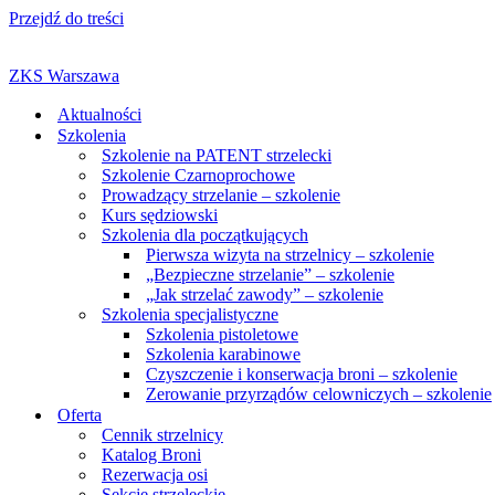
Przejdź do treści
ZKS Warszawa
Aktualności
Szkolenia
Szkolenie na PATENT strzelecki
Szkolenie Czarnoprochowe
Prowadzący strzelanie – szkolenie
Kurs sędziowski
Szkolenia dla początkujących
Pierwsza wizyta na strzelnicy – szkolenie
„Bezpieczne strzelanie” – szkolenie
„Jak strzelać zawody” – szkolenie
Szkolenia specjalistyczne
Szkolenia pistoletowe
Szkolenia karabinowe
Czyszczenie i konserwacja broni – szkolenie
Zerowanie przyrządów celowniczych – szkolenie
Oferta
Cennik strzelnicy
Katalog Broni
Rezerwacja osi
Sekcje strzeleckie